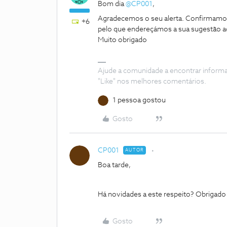
Bom dia
@CP001
,
Agradecemos o seu alerta. Confirmamos
+6
pelo que endereçámos a sua sugestão ao
Muito obrigado
Ajude a comunidade a encontrar inform
"Like" nos melhores comentários.
1 pessoa gostou
Gosto
CP001
AUTOR
Boa tarde,
Há novidades a este respeito? Obrigado
Gosto