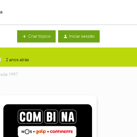
da
Criar tópico
Iniciar sessão
2 anos atrás
esde 1997