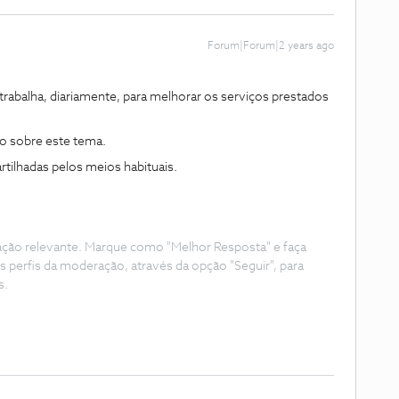
Forum|Forum|2 years ago
balha, diariamente, para melhorar os serviços prestados
 sobre este tema.
tilhadas pelos meios habituais.
ação relevante. Marque como "Melhor Resposta" e faça
s perfis da moderação, através da opção "Seguir", para
s.