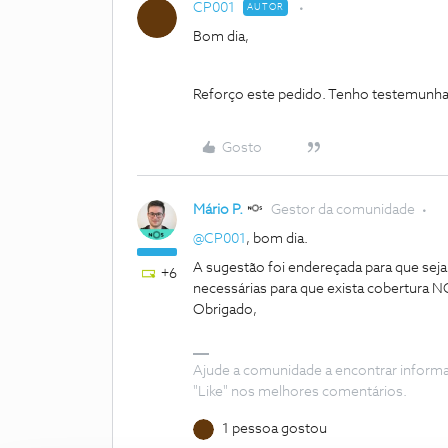
CP001
AUTOR
Bom dia,
Reforço este pedido. Tenho testemunha
Gosto
Mário P.
Gestor da comunidade
@CP001
, bom dia.
A sugestão foi endereçada para que seja 
+6
necessárias para que exista cobertura 
Obrigado,
Ajude a comunidade a encontrar inform
"Like" nos melhores comentários.
1 pessoa gostou