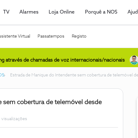
TV
Alarmes
Loja Online
Porquê a NOS
Aju
sistente Virtual
Passatempos
Registo
ing através de chamadas de voz internacionais/nacionais
OS
Estrada de Manique do Intendente sem cobertura de telemóvel d
e sem cobertura de telemóvel desde
 visualizações