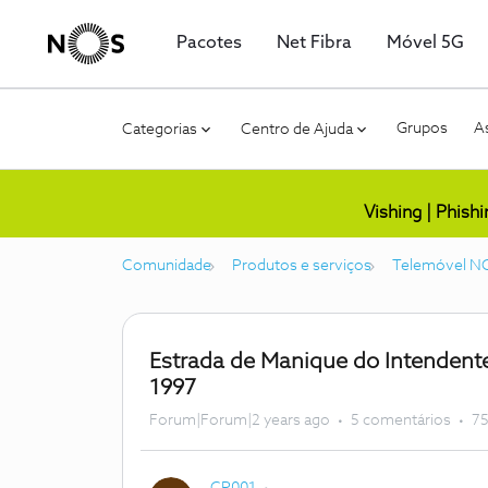
Pacotes
Net Fibra
Móvel 5G
Grupos
As
Categorias
Centro de Ajuda
Vishing | Phish
Comunidade
Produtos e serviços
Telemóvel N
Estrada de Manique do Intendent
1997
Forum|Forum|2 years ago
5 comentários
75