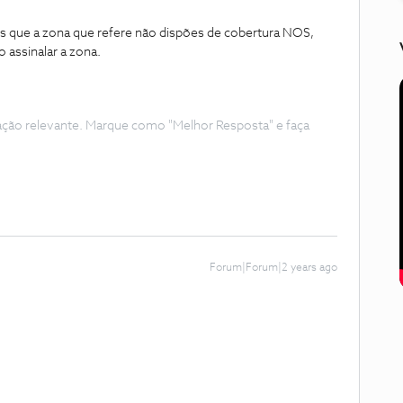
 que a zona que refere não dispões de cobertura NOS,
 assinalar a zona.
ação relevante. Marque como "Melhor Resposta" e faça
Forum|Forum|2 years ago