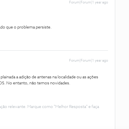
Forum|Forum|1 year ago
do que o problema persiste.
Forum|Forum|1 year ago
plainada a adição de antenas na localidade ou as ações
NOS. No entanto, não temos novidades.
ação relevante. Marque como "Melhor Resposta" e faça