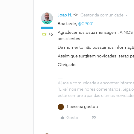
João H.
Gestor da comunidade
Boa tarde,
@CP001
Agradecemos a sua mensagem. A NOS tra
+6
aos clientes.
​De momento não possuímos informação
Assim que surgirem novidades, serão par
Obrigado
Ajude a comunidade a encontrar inform
"Like" nos melhores comentários. Siga o
estar sempre a par das ultimas novidade
1 pessoa gostou
Gosto