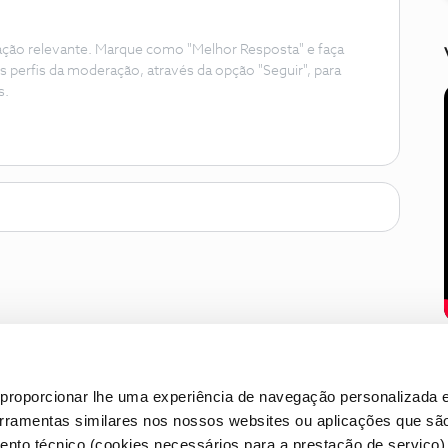
ação relevante. Marque como "Melhor Resposta" e faça
s perfis da moderação, através da opção "Seguir", para
s.
proporcionar lhe uma experiência de navegação personalizada e
erramentas similares nos nossos websites ou aplicações que sã
nto técnico (cookies necessários para a prestação de serviço)