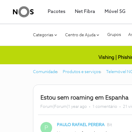
Pacotes
Net Fibra
Móvel 5G
Grupos
As
Categorias
Centro de Ajuda
Vishing | Phish
Comunidade
Produtos e serviços
Telemóvel N
Estou sem roaming em Espanha
Forum|Forum|1 year ago
1 comentário
21 v
PAULO RAFAEL PEREIRA
Bit
P