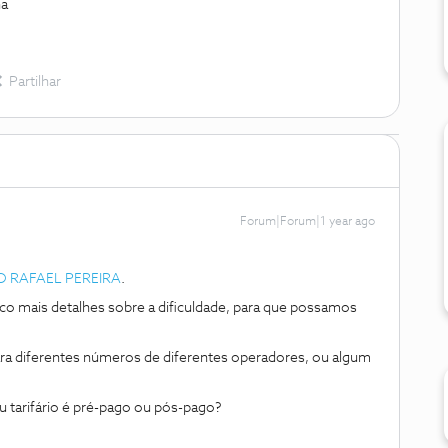
ha
Partilhar
Forum|Forum|1 year ago
 RAFAEL PEREIRA
.
co mais detalhes sobre a dificuldade, para que possamos
ra diferentes números de diferentes operadores, ou algum
tarifário é pré-pago ou pós-pago?