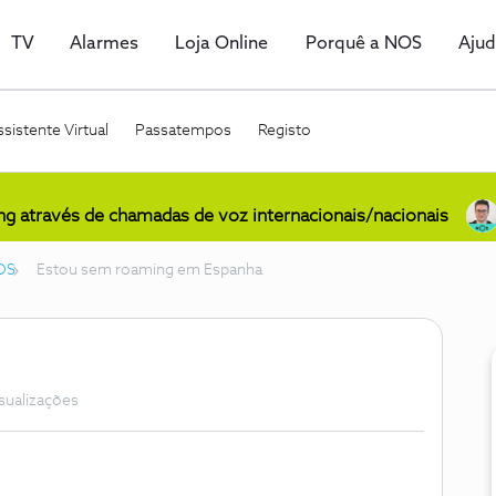
TV
Alarmes
Loja Online
Porquê a NOS
Aju
sistente Virtual
Passatempos
Registo
ing através de chamadas de voz internacionais/nacionais
OS
Estou sem roaming em Espanha
isualizações