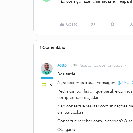
Não consigo fazer chamadas em espan
Gosto
1 Comentário
João H.
Gestor da comunidade
Boa tarde,
Agradecemos a sua mensagem ​
@PAULO
+6
Pedimos, por favor, que partilhe connos
compreender e ajudar.
Não consegue realizar comunicações pa
em particular?
Consegue receber comunicações? O seu 
Obrigado