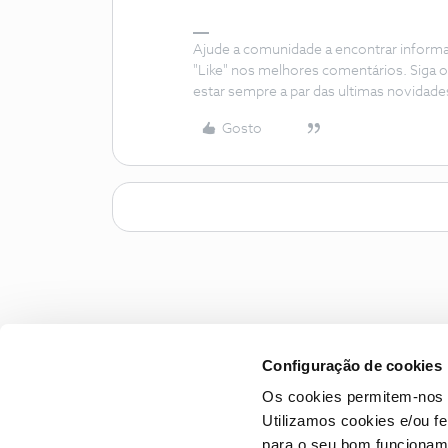
Ajude a comunidade a encontrar inform
"Like" nos melhores comentários. Siga o
estar sempre a par das ultimas novidade
Gosto
Configuração de cookies
Os cookies permitem-nos 
Utilizamos cookies e/ou f
para o seu bom funcioname