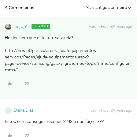
Mais antigos primeiro
4 Comentários
ninja_91
RESPOSTA
Forum|Forum|9 years ago
Helder, será que este tutorial ajuda?
http://nos.pt/particulares/ajuda/equipamentos-
servicos/Pages/ajuda-equipamentos.aspx?
page=device/samsung/galaxy-grand-neo/topic/mms/configurar-
mms/1
Diana Dias
Forum|Forum|9 years ago
D
Estou sem conseguir receber MMS o que faço...???