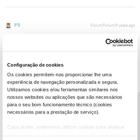
IFB
Forum|Forum|9 years ago
Olá Diana, pode ter a ver com as configurações.
A NOS tem no site uns tutoriais muitos bons, para ajudar a
configurar os telemóveis, um deles é sobre as MMS.
http://www.nos.pt/particulares/ajuda/equipamentos-
servicos/Pages/ajuda-equipamentos.aspx
Configuração de cookies
Só tens que escolher o modelo do teu telemóvel.
Os cookies permitem-nos proporcionar lhe uma
experiência de navegação personalizada e segura.
Espero que te ajude 😳
Utilizamos cookies e/ou ferramentas similares nos
nossos websites ou aplicações que são necessários
The Cat who drinks wine, and knows stuff
Precisa de ajuda?
para o seu bom funcionamento técnico (cookies
1 pessoa gostou
necessários para a prestação de serviço).
Caso aceite, poderemos utilizar cookies para analisar
informação estatística (cookies de analítica), adaptar