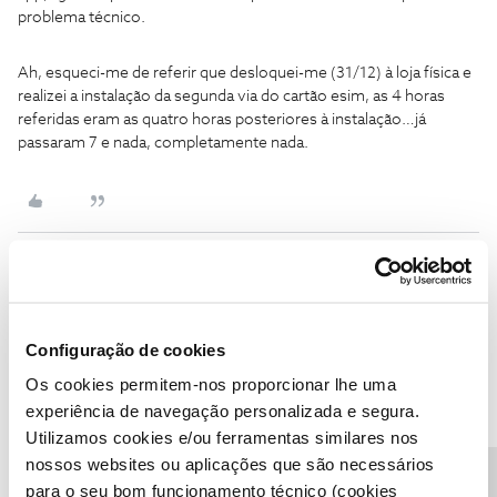
problema técnico.
Ah, esqueci-me de referir que desloquei-me (31/12) à loja física e
realizei a instalação da segunda via do cartão esim, as 4 horas
referidas eram as quatro horas posteriores à instalação…já
passaram 7 e nada, completamente nada.
Guimas
Forum|Forum|7 months ago
Assumindo que a loja ativou de facto a 2º via ( que ás vezes
Configuração de cookies
esquecem-se) demora 4 horas mais ou menos. Leu com o
Os cookies permitem-nos proporcionar lhe uma
telemovel o cartão QR?
experiência de navegação personalizada e segura.
Utilizamos cookies e/ou ferramentas similares nos
nossos websites ou aplicações que são necessários
para o seu bom funcionamento técnico (cookies