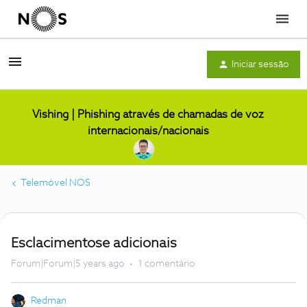
Menu
Iniciar sessão
Vishing | Phishing através de chamadas de voz
internacionais/nacionais
Telemóvel NOS
Esclacimentose adicionais
Forum|Forum|5 years ago
1 comentário
Redman