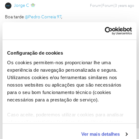
Jorge C
Forum|Forum|3 years ago
Boa tarde
@Pedro Correia 97
,
Se tivesse guardado o comprovativo dos pedidos de
portabilidade agora poderia reclamar com uma certeza irrefutável.
Poderá eventualmente resolver mas vai perder tempo em
alegações.
Configuração de cookies
Boa sorte
Os cookies permitem-nos proporcionar lhe uma
experiência de navegação personalizada e segura.
Ajude a comunidade do Fórum NOS com “Likes” e “Melhor
Utilizamos cookies e/ou ferramentas similares nos
Resposta” nas soluções mais úteis. Siga o perfil para acompanhar
nossos websites ou aplicações que são necessários
dicas, ajuda e novidades do Fórum NOS.
Precisa de ajuda?
para o seu bom funcionamento técnico (cookies
necessários para a prestação de serviço).
Caso aceite, poderemos utilizar cookies para analisar
informação estatística (cookies de analítica), adaptar
Pedro Correia 97
AUTOR
Forum|Forum|3 years ago
P
este serviço às suas preferências e apresentar-lhe
Ver mais detalhes
Já estou na loja, vamos a ver.
funcionalidades (cookies de personalização e