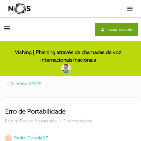
Menu
Iniciar sessão
Vishing | Phishing através de chamadas de voz
internacionais/nacionais
Telemóvel NOS
Erro de Portabilidade
Forum|Forum|3 years ago
5 comentários
Pedro Correia 97
P