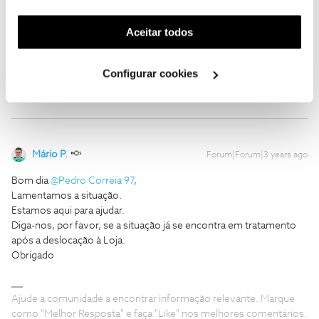
funcionalidade) e adaptar anúncios aos seus interesses
Wish me luck!
(cookies de publicidade personalizada). Pode gerir a
Aceitar todos
Cumprimentos,
utilização dos cookies clicando em "
Configurar
Cookies
".
Configurar cookies
1 pessoa gostou
Mário P.
Forum|Forum|3 years ago
Bom dia
@Pedro Correia 97
,
Lamentamos a situação.
Estamos aqui para ajudar.
Diga-nos, por favor, se a situação já se encontra em tratamento
após a deslocação à Loja.
Obrigado
Ajude a comunidade a encontrar informação relevante. Marque
como "Melhor Resposta" e faça "Like" nos melhores comentários.