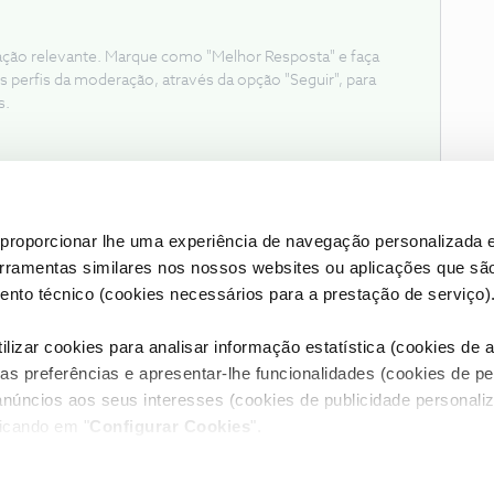
ação relevante. Marque como "Melhor Resposta" e faça
s perfis da moderação, através da opção "Seguir", para
s.
proporcionar lhe uma experiência de navegação personalizada e
erramentas similares nos nossos websites ou aplicações que sã
nto técnico (cookies necessários para a prestação de serviço)
lizar cookies para analisar informação estatística (cookies de an
as preferências e apresentar-lhe funcionalidades (cookies de p
Condições do Fórum NOS
Accessibility statement
anúncios aos seus interesses (cookies de publicidade personaliz
licando em "
Configurar Cookies
".
RIVACIDADE
CONFIGURAR COOKIES
QUALIDADE DE SERVIÇO