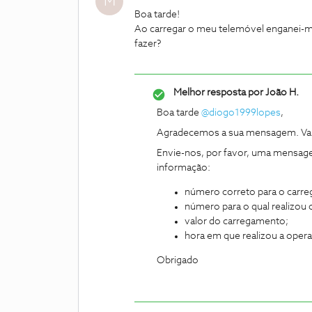
M
Boa tarde!
Ao carregar o meu telemóvel enganei-m
fazer?
Melhor resposta por
João H.
Boa tarde
@diogo1999lopes
,
Agradecemos a sua mensagem. Va
Envie-nos, por favor, uma mensage
informação:
número correto para o carr
número para o qual realizou
valor do carregamento;
hora em que realizou a oper
Obrigado