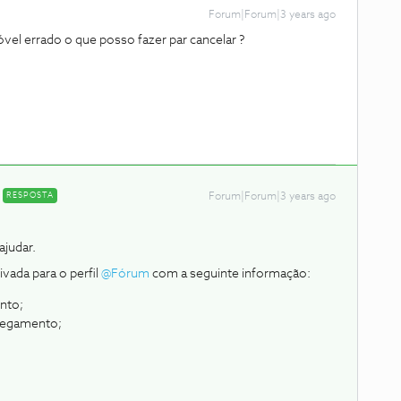
Forum|Forum|3 years ago
el errado o que posso fazer par cancelar ?
RESPOSTA
Forum|Forum|3 years ago
judar.
vada para o perfil
@Fórum
com a seguinte informação:
nto;
rregamento;