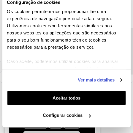
Configuração de cookies
aparelhos eletrónicos. Sugerimos que o envie para a garantia e
peça para ser indicado que a situação é reincidente e intermitente.
Os cookies permitem-nos proporcionar lhe uma
Esperamos que o seu equipamento seja arranjado ou que seja
experiência de navegação personalizada e segura.
apresentada outra boa solução. 🙂
Utilizamos cookies e/ou ferramentas similares nos
nossos websites ou aplicações que são necessários
Precisa de ajuda?
Ajude a comunidade a encontrar informação relevante. Marque
para o seu bom funcionamento técnico (cookies
como "Melhor Resposta" e faça "Like" nos melhores comentários.
necessários para a prestação de serviço).
Caso aceite, poderemos utilizar cookies para analisar
informação estatística (cookies de analítica), adaptar
este serviço às suas preferências e apresentar-lhe
Ver mais detalhes
funcionalidades (cookies de personalização e
funcionalidade) e adaptar anúncios aos seus interesses
(cookies de publicidade personalizada). Pode gerir a
Aceitar todos
utilização dos cookies clicando em "
Configurar
Cookies
".
Configurar cookies