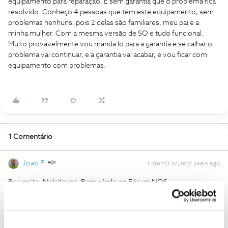
equipamento para reparação. E sem garantia que o problema fica
resolvido. Conheço 4 pessoas que tem este equipamento, sem
problemas nenhuns, pois 2 delas são familiares, meu pai e a
minha mulher. Com a mesma versão de SO e tudo funcional.
Muito provavelmente vou manda lo para a garantia e se calhar o
problema vai continuar, e a garantia vai acabar, e vou ficar com
equipamento com problemas.
1 Comentário
Joao F.
Forum|Forum|9 years ago
Boa noite, Nelsitospc. Bem-vindo ao Fórum NOS.
Lamentamos que esteja a ter essas dificuldades com o
equipamento.:(
Infelizmente estas questões podem ocorrer com alguns