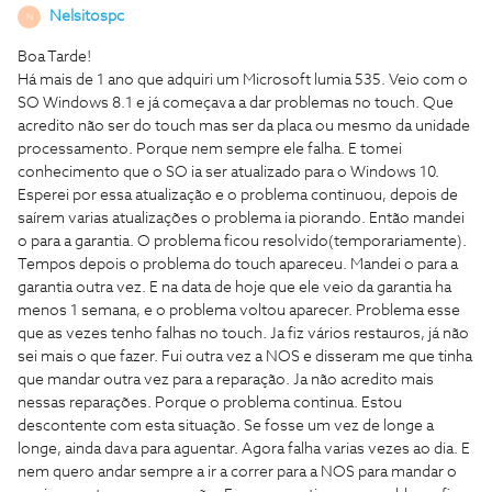
Nelsitospc
N
Boa Tarde!
Há mais de 1 ano que adquiri um Microsoft lumia 535. Veio com o
SO Windows 8.1 e já começava a dar problemas no touch. Que
acredito não ser do touch mas ser da placa ou mesmo da unidade
processamento. Porque nem sempre ele falha. E tomei
conhecimento que o SO ia ser atualizado para o Windows 10.
Esperei por essa atualização e o problema continuou, depois de
saírem varias atualizações o problema ia piorando. Então mandei
o para a garantia. O problema ficou resolvido(temporariamente).
Tempos depois o problema do touch apareceu. Mandei o para a
garantia outra vez. E na data de hoje que ele veio da garantia ha
menos 1 semana, e o problema voltou aparecer. Problema esse
que as vezes tenho falhas no touch. Ja fiz vários restauros, já não
sei mais o que fazer. Fui outra vez a NOS e disseram me que tinha
que mandar outra vez para a reparação. Ja não acredito mais
nessas reparações. Porque o problema continua. Estou
descontente com esta situação. Se fosse um vez de longe a
longe, ainda dava para aguentar. Agora falha varias vezes ao dia. E
nem quero andar sempre a ir a correr para a NOS para mandar o