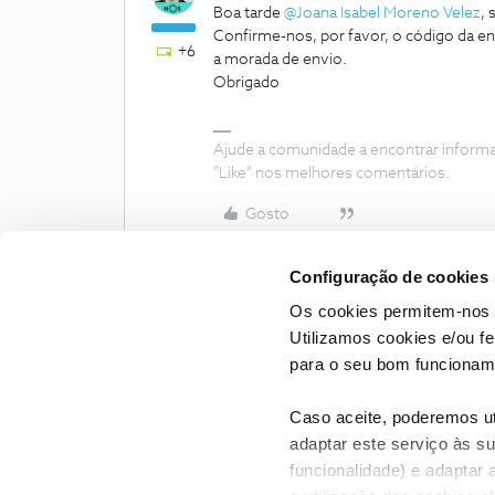
Boa tarde
@Joana Isabel Moreno Velez
,
Confirme-nos, por favor, o código da e
+6
a morada de envio.
Obrigado
Ajude a comunidade a encontrar inform
"Like" nos melhores comentários.
Gosto
Configuração de cookies
Os cookies permitem-nos 
Utilizamos cookies e/ou f
para o seu bom funcioname
Caso aceite, poderemos uti
adaptar este serviço às su
funcionalidade) e adaptar 