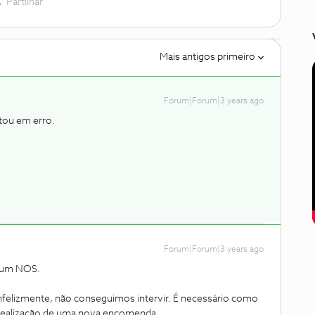
Partilhar
Mais antigos primeiro
Forum|Forum|3 years ago
tou em erro.
Forum|Forum|3 years ago
órum NOS.
nfelizmente, não conseguimos intervir. É necessário como
realização de uma nova encomenda.