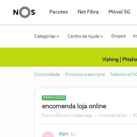
Pacotes
Net Fibra
Móvel 5G
Grupos
As
Categorias
Centro de Ajuda
Vishing | Phish
Comunidade
Produtos e serviços
Telemóvel N
RESPONDIDO
encomenda loja online
Forum|Forum|3 years ago
4 comentários
90
PSM
Bit