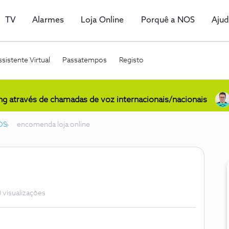
TV
Alarmes
Loja Online
Porquê a NOS
Aju
sistente Virtual
Passatempos
Registo
ing através de chamadas de voz internacionais/nacionais
OS
encomenda loja online
 visualizações