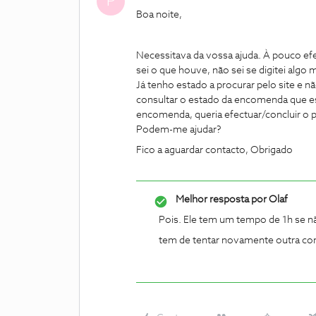
P
Boa noite,
Necessitava da vossa ajuda. À pouco e
sei o que houve, não sei se digitei alg
Já tenho estado a procurar pelo site e 
consultar o estado da encomenda que es
encomenda, queria efectuar/concluir o
Podem-me ajudar?
Fico a aguardar contacto, Obrigado
Melhor resposta por
Olaf
Pois. Ele tem um tempo de 1h se n
tem de tentar novamente outra c