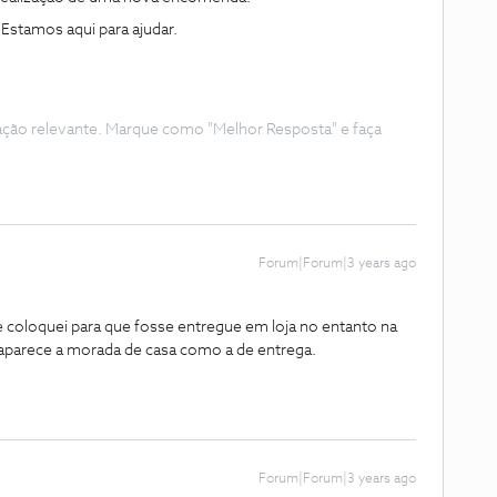
 Estamos aqui para ajudar.
ação relevante. Marque como "Melhor Resposta" e faça
Forum|Forum|3 years ago
 coloquei para que fosse entregue em loja no entanto na
parece a morada de casa como a de entrega.
Forum|Forum|3 years ago