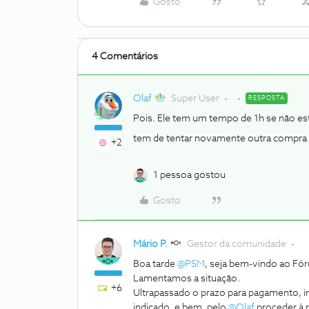
Gosto
4 Comentários
Olaf
Super User
RESPOSTA
Pois. Ele tem um tempo de 1h se não es
tem de tentar novamente outra compra
+2
1 pessoa gostou
Gosto
Mário P.
Gestor da comunidade
Boa tarde
@PSM
, seja bem-vindo ao F
Lamentamos a situação.
+6
Ultrapassado o prazo para pagamento, i
indicado, e bem, pelo
@Olaf
proceder à 