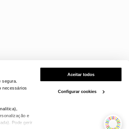
Aceitar todos
 segura.
o necessários
Configurar cookies
.
alítica),
ersonalização e
ada). Pode gerir