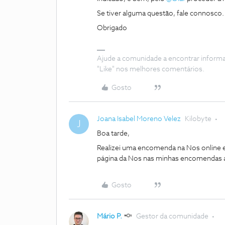
Se tiver alguma questão, fale connosco.
Obrigado
Ajude a comunidade a encontrar inform
"Like" nos melhores comentários.
Gosto
Joana Isabel Moreno Velez
Kilobyte
J
Boa tarde,
Realizei uma encomenda na Nos online e
página da Nos nas minhas encomendas a
Gosto
Mário P.
Gestor da comunidade