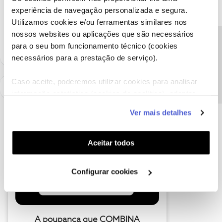
experiência de navegação personalizada e segura.
Utilizamos cookies e/ou ferramentas similares nos
Ajude a comunidade a encontrar informação relevante. Marque
nossos websites ou aplicações que são necessários
como "Melhor Resposta" e faça "Like" nos melhores comentários.
Precisa de ajuda?
para o seu bom funcionamento técnico (cookies
necessários para a prestação de serviço).
Caso aceite, poderemos utilizar cookies para analisar
informação estatística (cookies de analítica), adaptar
este serviço às suas preferências e apresentar-lhe
Ver mais detalhes
funcionalidades (cookies de personalização e
funcionalidade) e adaptar anúncios aos seus interesses
(cookies de publicidade personalizada). Pode gerir a
Aceitar todos
utilização dos cookies clicando em "
Configurar
Cookies
".
Configurar cookies
A poupança que COMBINA