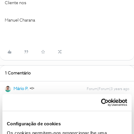
Cliente nos
Manuel Charana
1 Comentário
Mário P.
Forum|Forum|3 years ago
Bom dia
@MANUEL CHARANA
, seja bem-vindo ao Fórum NOS.
Estamos aqui para ajudar e vamos fazê-lo.
Diga-nos, por favor, em que país se encontra. Já experimentou
ligar-se manualmente a outra rede parceira da NOS?
Configuração de cookies
Obrigado
Os cookies permitem-nos proporcionar lhe uma