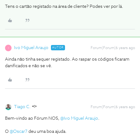
Tens o cartão registado na área de cliente? Podes ver por lá.
Ivo Miguel Araujo
AUTOR
Forum|Forum|6 years ago
I
Ainda não tinha sequer registado. Ao raspar os códigos ficaram
danificados e não se vê.
Tiago C.
Forum|Forum|6 years ago
Bem-vindo ao Fórum NOS,
@Ivo Miguel Araujo
.
O
@Oscar7
deu uma boa ajuda.