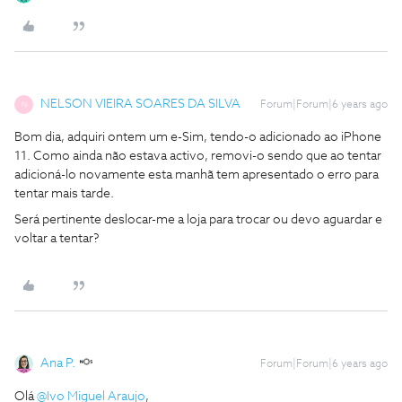
NELSON VIEIRA SOARES DA SILVA
Forum|Forum|6 years ago
N
Bom dia, adquiri ontem um e-Sim, tendo-o adicionado ao iPhone
11. Como ainda não estava activo, removi-o sendo que ao tentar
adicioná-lo novamente esta manhã tem apresentado o erro para
tentar mais tarde.
Será pertinente deslocar-me a loja para trocar ou devo aguardar e
voltar a tentar?
Ana P.
Forum|Forum|6 years ago
Olá
@Ivo Miguel Araujo
,