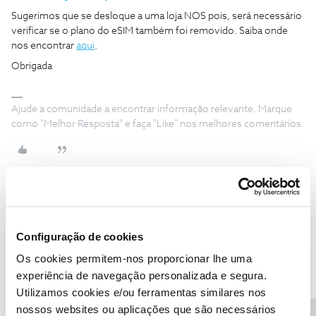
Sugerimos que se desloque a uma loja NOS pois, será necessário
verificar se o plano do eSIM também foi removido. Saiba onde
nos encontrar
aqui
.
Obrigada
Ajude a comunidade a encontrar informação relevante. Marque
como "Melhor Resposta" e faça "Like" nos melhores comentários.
Silvio Fernando Soares
Forum|Forum|3 years ago
S
Configuração de cookies
boa noite
Os cookies permitem-nos proporcionar lhe uma
tenho um cartao da NÓS e perdi o PIN, meu celular esta
solicitando esse codigo mas não consigo acessar a area do cliente
experiência de navegação personalizada e segura.
pois eles enviam uma mensagem por SMS mas como não tem
Utilizamos cookies e/ou ferramentas similares nos
area não vem o codigo para acessar, como posso ter o PIN ?
nossos websites ou aplicações que são necessários