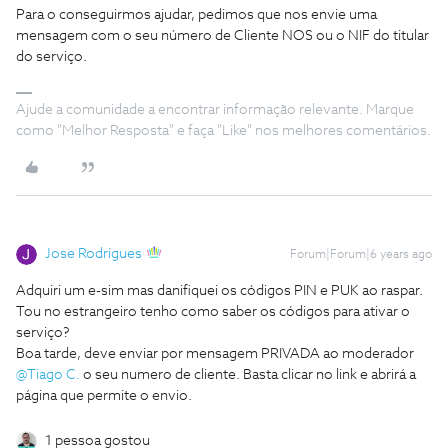
Para o conseguirmos ajudar, pedimos que nos envie uma
mensagem com o seu número de Cliente NOS ou o NIF do titular
do serviço.
Ajude a comunidade a encontrar informação relevante. Marque
como "Melhor Resposta" e faça "Like" nos melhores comentários.
Jose Rodrigues
Forum|Forum|6 years ago
Adquiri um e-sim mas danifiquei os códigos PIN e PUK ao raspar.
Tou no estrangeiro tenho como saber os códigos para ativar o
serviço?
Boa tarde, deve enviar por mensagem PRIVADA ao moderador
@Tiago C.
o seu numero de cliente. Basta clicar no link e abrirá a
página que permite o envio.
1 pessoa gostou