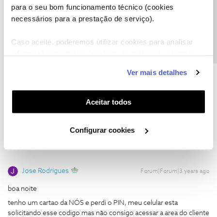
Precisa de ajuda?
telefone ********
para o seu bom funcionamento técnico (cookies
necessários para a prestação de serviço).
Silvio Fernando Soares
Caso aceite, poderemos utilizar cookies para analisar
informação estatística (cookies de analítica), adaptar
este serviço às suas preferências e apresentar-lhe
Ver mais detalhes
funcionalidades (cookies de personalização e
Silvio Fernando Soares
Forum|Forum|3 years ago
funcionalidade) e adaptar anúncios aos seus interesses
S
(cookies de publicidade personalizada). Pode gerir a
Aceitar todos
A NÓS tem atendimento pelo watts zap ?
utilização dos cookies clicando em "
Configurar
Cookies
".
Configurar cookies
Jose Rodrigues
Forum|Forum|3 years ago
boa noite
tenho um cartao da NÓS e perdi o PIN, meu celular esta
solicitando esse codigo mas não consigo acessar a area do cliente