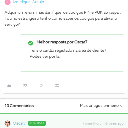
Ivo Miguel Araujo
I
Adquiri um e-sim mas danifiquei os códigos PIN e PUK ao raspar.
Tou no estrangeiro tenho como saber os códigos para ativar o
serviço?
Melhor resposta por
Oscar7
Tens o cartão registado na área de cliente?
Podes ver por lá.
Mais antigos primeiro
10 Comentários
Oscar7
RESPOSTA
Forum|Forum|6 years ago