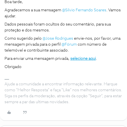
Boa tarde,
Agradecemos a sua mensagem
@Silvio Fernando Soares
. Vamos
ajudar.
Dados pessoais foram ocultos do seu comentário, para sua
proteção e dos mesmos.
Como sugerido pelo
@Jose Rodrigues
envie-nos, por favor, uma
mensagem privada para o perfil
@Fórum
com número de
telemóvel e contribuinte associado.
Para enviar uma mensagem privada,
selecione aqui
.
Obrigado
Ajude a comunidade a encontrar informação relevante. Marque
como "Melhor Resposta" e faça "Like" nos melhores comentários.
Siga os perfis da moderação, através da opção "Seguir", para estar
sempre a par das ultimas novidades.