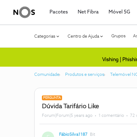
Pacotes
Net Fibra
Móvel 5G
Grupos
As
Categorias
Centro de Ajuda
Vishing | Phish
Comunidade
Produtos e serviços
Telemóvel N
PERGUNTA
Dúvida Tarifário Like
Forum|Forum|5 years ago
1 comentário
72 
FábioSilva1187
Bit