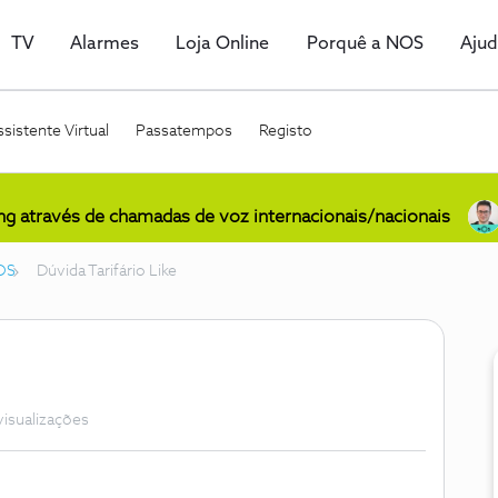
TV
Alarmes
Loja Online
Porquê a NOS
Aju
sistente Virtual
Passatempos
Registo
ing através de chamadas de voz internacionais/nacionais
OS
Dúvida Tarifário Like
visualizações