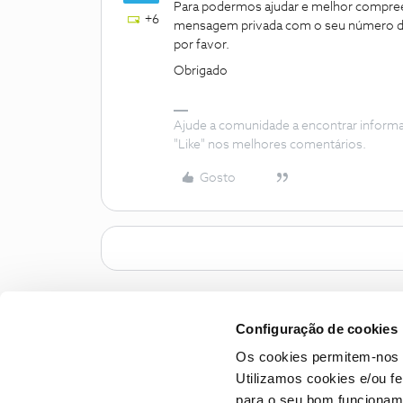
Para podermos ajudar e melhor compree
+6
mensagem privada com o seu número de c
por favor.
Obrigado
Ajude a comunidade a encontrar inform
"Like" nos melhores comentários.
Gosto
Configuração de cookies
Os cookies permitem-nos 
Utilizamos cookies e/ou f
para o seu bom funcioname