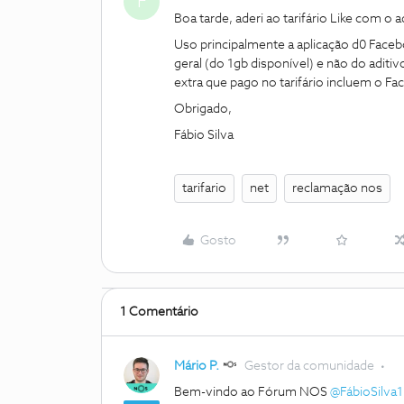
F
Boa tarde, aderi ao tarifário Like com o ad
Uso principalmente a aplicação d0 Faceb
geral (do 1gb disponível) e não do aditi
extra que pago no tarifário incluem o Fa
Obrigado,
Fábio Silva
tarifario
net
reclamação nos
Gosto
1 Comentário
Mário P.
Gestor da comunidade
Bem-vindo ao Fórum NOS
@FábioSilva1