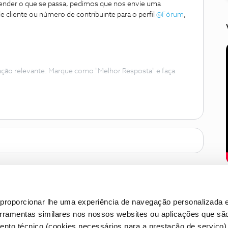
nder o que se passa, pedimos que nos envie uma
liente ou número de contribuinte para o perfil
@Fórum
,
ação relevante. Marque como "Melhor Resposta" e faça
proporcionar lhe uma experiência de navegação personalizada e
erramentas similares nos nossos websites ou aplicações que sã
nto técnico (cookies necessários para a prestação de serviço)