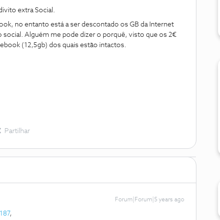
ivito extra Social.
ook, no entanto está a ser descontado os GB da Internet
vo social. Alguém me pode dizer o porquê, visto que os 2€
cebook (12,5gb) dos quais estão intactos.
Partilhar
Forum|Forum|5 years ago
187
,