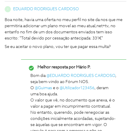
EDUARDO RODRIGUES CARDOSO
E
Boa noite, havia uma oferta no meu perfil no site da nos que me
permitiria adicionar um plano movel ao meu atual,net+tv, no
entanfo no fim de um dos documentos enviados tem isso
escrito: "Total devido por cessação antecipada: 331€"
Se eu aceitar o novo plano, vou ter que pagar essa multa?
Melhor resposta por
Mário P.
Bom dia
@EDUARDO RODRIGUES CARDOSO
,
seja bem-vindo ao Fórum NOS.
O
@Guimas
e o
@Utilizador123456
, deram
uma boa ajuda.
O valor que vê, no documento que anexa, é o
valor a pagar em incumprimento contratual.
No entanto, querendo, pode renegociar as
condições inicialmente acordadas, sujeitando-
se àquelas que se encontram em vigor. O