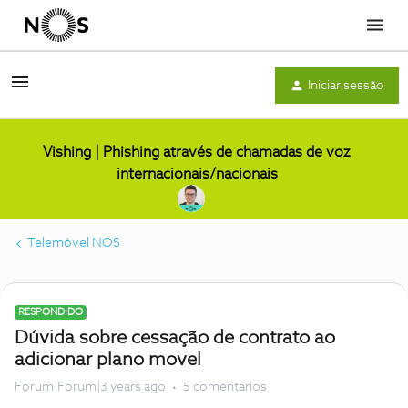
Menu
Iniciar sessão
Vishing | Phishing através de chamadas de voz
internacionais/nacionais
Telemóvel NOS
RESPONDIDO
Dúvida sobre cessação de contrato ao
adicionar plano movel
Forum|Forum|3 years ago
5 comentários