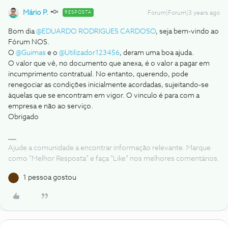
Mário P.
RESPOSTA
Forum|Forum|3 years ago
Bom dia
@EDUARDO RODRIGUES CARDOSO
, seja bem-vindo ao
Fórum NOS.
O
@Guimas
e o
@Utilizador123456
, deram uma boa ajuda.
O valor que vê, no documento que anexa, é o valor a pagar em
incumprimento contratual. No entanto, querendo, pode
renegociar as condições inicialmente acordadas, sujeitando-se
àquelas que se encontram em vigor. O vinculo é para com a
empresa e não ao serviço.
Obrigado
Ajude a comunidade a encontrar informação relevante. Marque
como "Melhor Resposta" e faça "Like" nos melhores comentários.
1 pessoa gostou