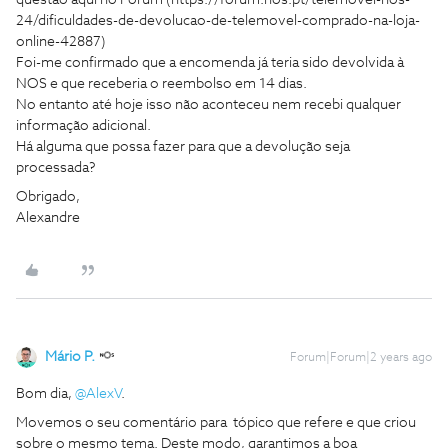
questão aqui no Forum (https://forum.nos.pt/telemovel-nos-
24/dificuldades-de-devolucao-de-telemovel-comprado-na-loja-
online-42887)
Foi-me confirmado que a encomenda já teria sido devolvida à
NOS e que receberia o reembolso em 14 dias.
No entanto até hoje isso não aconteceu nem recebi qualquer
informação adicional.
Há alguma que possa fazer para que a devolução seja
processada?
Obrigado,
Alexandre
Mário P.
Forum|Forum|2 years ago
Bom dia,
@AlexV
.
Movemos o seu comentário para tópico que refere e que criou
sobre o mesmo tema. Deste modo, garantimos a boa