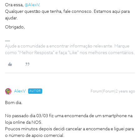
Ora essa,
@AlexV
.
Qualquer questão que tenha, fale connosco. Estamos aqui para
ajudar.
Obrigado,
Ajude a comunidade a encontrar informação relevante. Marque
como "Melhor Resposta" e faça "Like" nos melhores comentários.
AlexV
AUTOR
Forum|Forum|2 years ago
Bom dia.
No passado dia 03/03 fiz uma encomenda de um smartphone na
loja online da NOS.
Poucos minutos depois decidi cancelar a encomenda e liguei para
o número de apoio comercial.