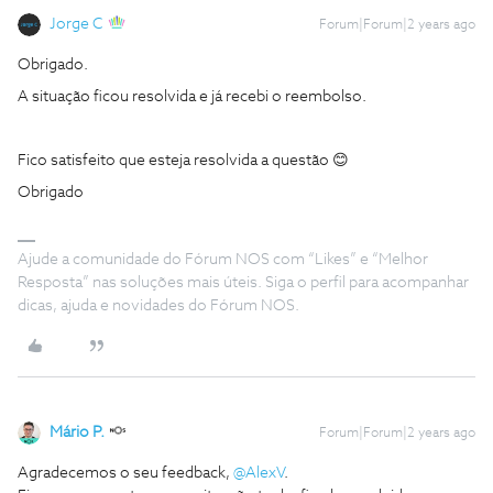
Jorge C
Forum|Forum|2 years ago
Obrigado.
A situação ficou resolvida e já recebi o reembolso.
Fico satisfeito que esteja resolvida a questão 😊
Obrigado
Ajude a comunidade do Fórum NOS com “Likes” e “Melhor
Resposta” nas soluções mais úteis. Siga o perfil para acompanhar
dicas, ajuda e novidades do Fórum NOS.
Mário P.
Forum|Forum|2 years ago
Agradecemos o seu feedback,
@AlexV
.