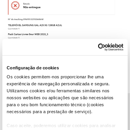
Configuração de cookies
Ajude a comunidade do Fórum NOS com “Likes” e “Melhor
Os cookies permitem-nos proporcionar lhe uma
Resposta” nas soluções mais úteis. Siga o perfil para acompanhar
dicas, ajuda e novidades do Fórum NOS.
experiência de navegação personalizada e segura.
Utilizamos cookies e/ou ferramentas similares nos
nossos websites ou aplicações que são necessários
Precisa de ajuda?
para o seu bom funcionamento técnico (cookies
necessários para a prestação de serviço).
AlexV
AUTOR
Forum|Forum|2 years ago
Caso aceite, poderemos utilizar cookies para analisar
Obrigado pela verificação.