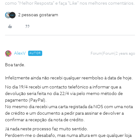
como "Melhor Resposta" e faça "Like" nos melhores comentários.
2 pessoas gostaram
AlexV
AUTOR
Forum|Forum|2 years ago
Boa tarde.
Infelizmente ainda não recebi qualquer reembolso à data de hoje.
No dia 19/4 recebi um contacto telefónico a informar que a
devolução seria feita no dia 22/4 via pelo memo método de
pagamento (PayPal).
No mesmo dia recebi uma carta registada da NOS com uma nota
de crédito e um documento a pedir para assinar e devolver a
confirmar a recepção da nota de crédito.
Já nada neste processo faz muito sentido.
Perdoem-me o desabafo, mas numa altura em que qualquer loja