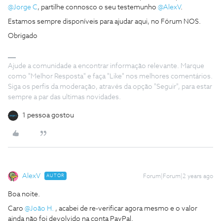
@Jorge C
, partilhe connosco o seu testemunho
@AlexV
.
Estamos sempre disponíveis para ajudar aqui, no Fórum NOS.
Obrigado
Ajude a comunidade a encontrar informação relevante. Marque
como "Melhor Resposta" e faça "Like" nos melhores comentários.
Siga os perfis da moderação, através da opção "Seguir", para estar
sempre a par das ultimas novidades.
1 pessoa gostou
AlexV
AUTOR
Forum|Forum|2 years ago
Boa noite.
Caro
@João H.
, acabei de re-verificar agora mesmo e o valor
ainda não foi devolvido na conta PayPal.