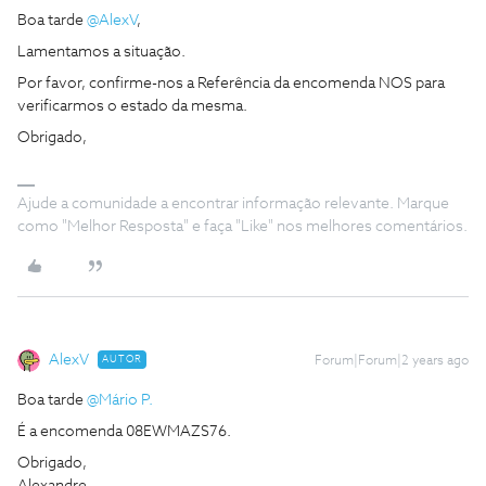
Boa tarde
@AlexV
,
Lamentamos a situação.
Por favor, confirme-nos a Referência da encomenda NOS para
verificarmos o estado da mesma.
Obrigado,
Ajude a comunidade a encontrar informação relevante. Marque
como "Melhor Resposta" e faça "Like" nos melhores comentários.
AlexV
AUTOR
Forum|Forum|2 years ago
Boa tarde
@Mário P.
É a encomenda 08EWMAZS76.
Obrigado,