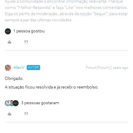
Ajude a comunidade a encontrar informação relevante. Marque
como "Melhor Resposta" e faça "Like" nos melhores comentários.
Siga os perfis da moderação, através da opção "Seguir", para estar
sempre a par das ultimas novidades.
1 pessoa gostou
AlexV
AUTOR
Forum|Forum|2 years ago
Obrigado.
A situação ficou resolvida e já recebi o reembolso.
3 pessoas gostaram