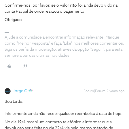
Confirme-nos, por favor, se o valor não foi ainda devolvido na
conta Paypal de onde realizou o pagamento.
Obrigado
Ajude a comunidade a encontrar informação relevante. Marque
como "Melhor Resposta" e faça "Like" nos melhores comentários.
Siga os perfis da moderação, através da opção "Seguir", para estar
sempre a par das ultimas novidades.
Jorge C
Forum|Forum|2 years ago
Boa tarde.
Infelizmente ainda não recebi qualquer reembolso à data de hoje.
No dia 19/4 recebi um contacto telefónico a informar que a
devolução seria feita no dia 22/4 via pelo memo método de