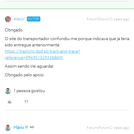
AlexV
AUTOR
Forum|Forum|2 years ago
Obrigado.
O site do transportador confundiu-me porque indicava que já teria
sido entregue anteriormente.
https://tracking.dpd.pt/track-and-trace?
reference=09695132933686W
Assim sendo irei aguardar.
Obrigado pelo apoio.
1 pessoa gostou
Mário P.
Forum|Forum|2 years ago