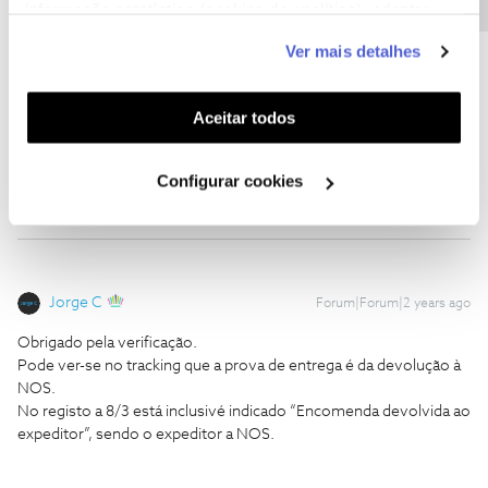
informação estatística (cookies de analítica), adaptar
Pode ver-se no tracking que a prova de entrega é da devolução à
este serviço às suas preferências e apresentar-lhe
NOS.
Ver mais detalhes
funcionalidades (cookies de personalização e
No registo a 8/3 está inclusivé indicado “Encomenda devolvida ao
funcionalidade) e adaptar anúncios aos seus interesses
expeditor”, sendo o expeditor a NOS.
(cookies de publicidade personalizada). Pode gerir a
Aceitar todos
utilização dos cookies clicando em "
Configurar
Cookies
".
1 pessoa gostou
Configurar cookies
Jorge C
Forum|Forum|2 years ago
Obrigado pela verificação.
Pode ver-se no tracking que a prova de entrega é da devolução à
NOS.
No registo a 8/3 está inclusivé indicado “Encomenda devolvida ao
expeditor”, sendo o expeditor a NOS.