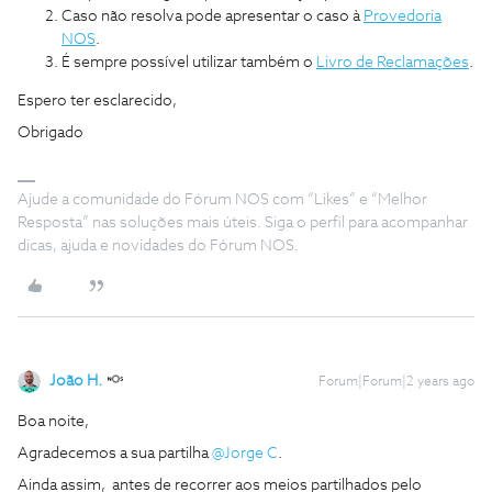
Caso não resolva pode apresentar o caso à
Provedoria
NOS
.
É sempre possível utilizar também o
Livro de Reclamações
.
Espero ter esclarecido,
Obrigado
Ajude a comunidade do Fórum NOS com “Likes” e “Melhor
Resposta” nas soluções mais úteis. Siga o perfil para acompanhar
dicas, ajuda e novidades do Fórum NOS.
João H.
Forum|Forum|2 years ago
Boa noite,
Agradecemos a sua partilha
@Jorge C
.
Ainda assim, antes de recorrer aos meios partilhados pelo