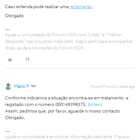
Caso entenda pode realizar uma
reclamação
.
Obrigado
Ajude a comunidade do Fórum NOS com “Likes” e “Melhor
Resposta” nas soluções mais úteis. Siga o perfil para acompanhar
dicas, ajuda e novidades do Fórum NOS.
Mário P.
Forum|Forum|2 years ago
Conforme indicámos a situação encontra-se em tratamento, e
registado com o número 000148398375,
@AlexV
.
Assim, pedimos que, por favor, aguarde o nosso contacto.
Obrigado,
Ajude a comunidade a encontrar informação relevante. Marque