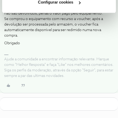
primeiros 14 dias após a compra.
Configurar cookies
Custos administrativos relacionados com processo de compra
não são devolvidos, penas o valor pago pelo equipamento.
Se comprou o equipamento com recurso a voucher, após a
devolução ser processada pelo armazém, o voucher fica
automaticamente disponível para ser redimido numa nova
compra.
Obrigado
Ajude a comunidade a encontrar informação relevante. Marque
como "Melhor Resposta" e faça "Like" nos melhores comentários.
Siga os perfis da moderação, através da opção "Seguir", para estar
sempre a par das ultimas novidades.