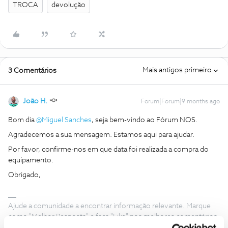
TROCA
devolução
Mais antigos primeiro
3 Comentários
João H.
Forum|Forum|9 months ago
Bom dia ​
@Miguel Sanches
, seja bem-vindo ao Fórum NOS.
Agradecemos a sua mensagem. Estamos aqui para ajudar.
Por favor, confirme-nos em que data foi realizada a compra do
equipamento.
Obrigado,
Ajude a comunidade a encontrar informação relevante. Marque
como "Melhor Resposta" e faça "Like" nos melhores comentários.
Siga os perfis da moderação, através da opção "Seguir", para estar