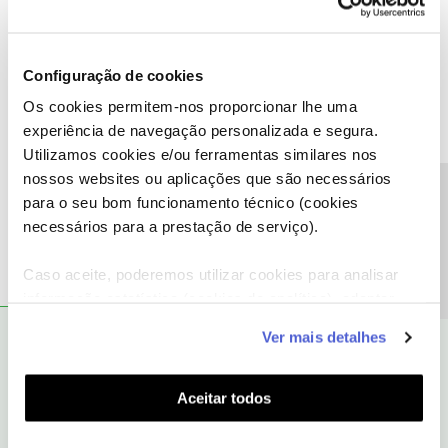
sempre a par das ultimas novidades.
Configuração de cookies
Os cookies permitem-nos proporcionar lhe uma
experiência de navegação personalizada e segura.
Miguel Sanches
AUTOR
Forum|Forum|9 months ago
M
Utilizamos cookies e/ou ferramentas similares nos
nossos websites ou aplicações que são necessários
Pagamento a 20/10. Receção e levantamento na loja a 22/10. ​
Precisa de ajuda?
para o seu bom funcionamento técnico (cookies
@João H.
necessários para a prestação de serviço).
Caso aceite, poderemos utilizar cookies para analisar
informação estatística (cookies de analítica), adaptar
este serviço às suas preferências e apresentar-lhe
João H.
RESPOSTA
Forum|Forum|9 months ago
Ver mais detalhes
funcionalidades (cookies de personalização e
funcionalidade) e adaptar anúncios aos seus interesses
Boa tarde ​
@Miguel Sanches
,
(cookies de publicidade personalizada). Pode gerir a
Aceitar todos
Agradecemos a sua mensagem.
utilização dos cookies clicando em "
Configurar
Sim, é possível proceder à devolução por insatisfação nos
Cookies
".