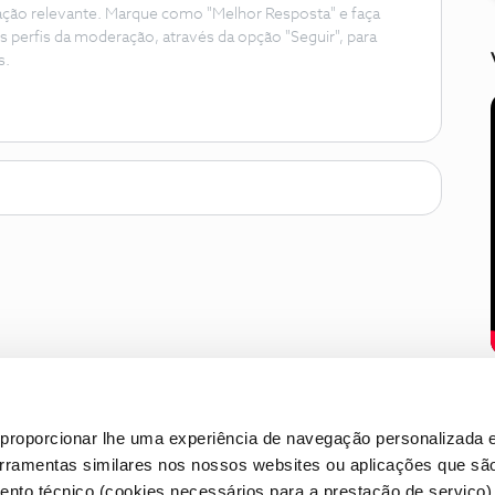
ação relevante. Marque como "Melhor Resposta" e faça
s perfis da moderação, através da opção "Seguir", para
s.
proporcionar lhe uma experiência de navegação personalizada e
erramentas similares nos nossos websites ou aplicações que sã
nto técnico (cookies necessários para a prestação de serviço)