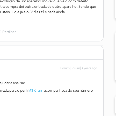
a devolução de um aparelho móvel que veio com defeito.
utra compra dei outra entrada de outro aparelho. Sendo que
teis. Hoje já é o 8° dia útil e nada ainda.
Partilhar
Forum|Forum|3 years ago
dar a analisar.
vada para o perfil
@Fórum
acompanhada do seu número