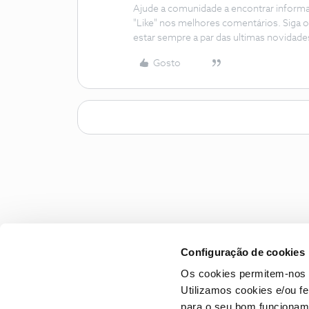
Ajude a comunidade a encontrar inform
"Like" nos melhores comentários. Siga o
estar sempre a par das ultimas novidade
Gosto
Configuração de cookies
Os cookies permitem-nos 
Utilizamos cookies e/ou f
para o seu bom funcioname