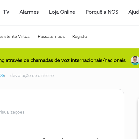
TV
Alarmes
Loja Online
Porquê a NOS
Aju
sistente Virtual
Passatempos
Registo
ing através de chamadas de voz internacionais/nacionais
OS
devolução de dinheiro
visualizações