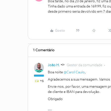
Boa tarde, no dia 20 de janeiro, fiz um
Tinha dado uma entrada de 169.99, fiz o
desde primeiro seria devolvido em 7 dias ú
Gosto
1 Comentário
João H.
Gestor da comunidade
Boa noite
@Carol Caulo
,
Agradecemos a sua mensagem. Vamos aju
+6
Envie-nos, por favor, uma mensagem pri
de cliente e IBAN para devolução.
Obrigado