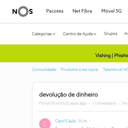
Pacotes
Net Fibra
Móvel 5G
Grupos
As
Categorias
Centro de Ajuda
Vishing | Phish
Comunidade
Produtos e serviços
Telemóvel N
devolução de dinheiro
Forum|Forum|3 years ago
1 comentário
19 
Carol Caulo
Byte
C