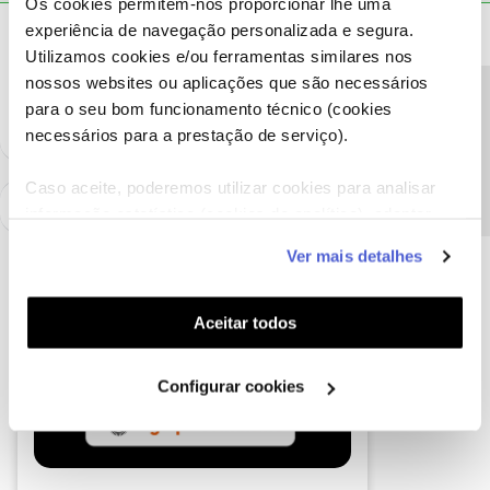
Os cookies permitem-nos proporcionar lhe uma
experiência de navegação personalizada e segura.
Oscar7
Forum|Forum|6 years ago
Utilizamos cookies e/ou ferramentas similares nos
Há tarifários em que essa ativação é automática.
nossos websites ou aplicações que são necessários
Precisa de ajuda?
para o seu bom funcionamento técnico (cookies
necessários para a prestação de serviço).
Caso aceite, poderemos utilizar cookies para analisar
informação estatística (cookies de analítica), adaptar
este serviço às suas preferências e apresentar-lhe
Ver mais detalhes
funcionalidades (cookies de personalização e
funcionalidade) e adaptar anúncios aos seus interesses
(cookies de publicidade personalizada). Pode gerir a
Aceitar todos
utilização dos cookies clicando em "
Configurar
Cookies
".
Configurar cookies