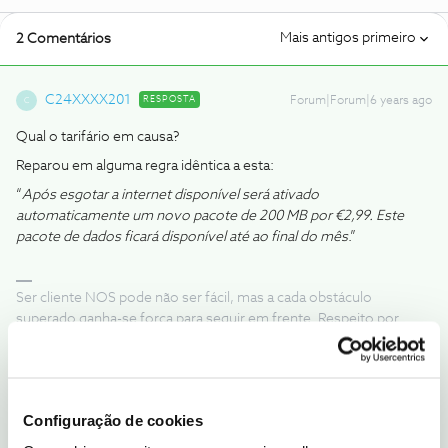
Mais antigos primeiro
2 Comentários
C24XXXX201
RESPOSTA
Forum|Forum|6 years ago
C
Qual o tarifário em causa?
Reparou em alguma regra idêntica a esta:
“
Após esgotar a internet disponível será ativado
automaticamente um novo pacote de 200 MB por €2,99. Este
pacote de dados ficará disponível até ao final do mês
.”
Ser cliente NOS pode não ser fácil, mas a cada obstáculo
superado ganha-se força para seguir em frente. Respeito por
quem se propõem ajudar sem nada em troca... nem mesmo um
obrigado;)
Configuração de cookies