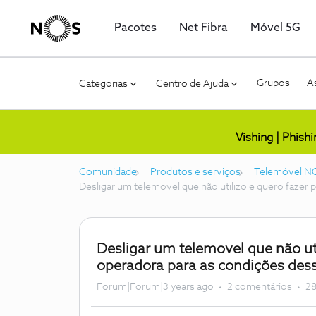
Pacotes
Net Fibra
Móvel 5G
Grupos
As
Categorias
Centro de Ajuda
Vishing | Phish
Comunidade
Produtos e serviços
Telemóvel N
Desligar um telemovel que não utilizo e quero fazer
Desligar um telemovel que não uti
operadora para as condições de
Forum|Forum|3 years ago
2 comentários
28