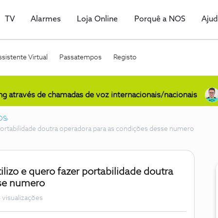
TV
Alarmes
Loja Online
Porquê a NOS
Aju
sistente Virtual
Passatempos
Registo
ing através de chamadas de voz internacionais/nacionais
OS
 portabilidade doutra operadora para as condições desse numero
lizo e quero fazer portabilidade doutra
sse numero
 visualizações