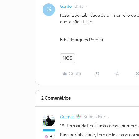
Garito
Byte
G
Fazer a portabilidade de um numero de
que já não utilizo.
EdgarMarques Pereira
NOS
Gosto
2 Comentários
Guimas
Super User
1º . tem ainda fidelização desse numero q
Para portabilidade, tem de ligar aos come
+2