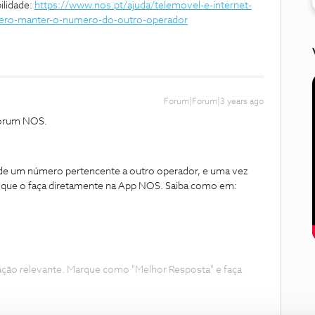
ilidade:
https://www.nos.pt/ajuda/telemovel-e-internet-
uero-manter-o-numero-do-outro-operador
Forum|Forum|3 years ago
Fórum NOS.
e de um número pertencente a outro operador, e uma vez
que o faça diretamente na App NOS. Saiba como em:
.
ação relevante. Marque como "Melhor Resposta" e faça