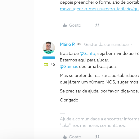
depois preencher o formulario de portab
movel/gerir-o-meu-numero-tarifario/q
Gosto
Mário P.
Gestor da comunidade
Boa tarde
@Garito
, seja bem-vindo ao 
Estamos aqui para ajudar.
+6
@Guimas
deu uma boa ajuda.
Mas se pretende realizar a portabilidad
que já tem um número NOS, sugerimos 
Se precisar de ajuda, por favor, diga-nos
Obrigado,
Ajude a comunidade a encontrar inform
"Like" nos melhores comentários.
Gosto