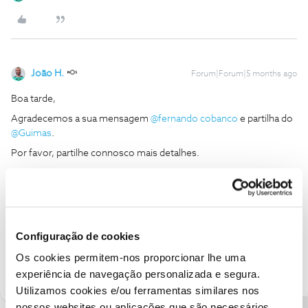
João H.
Forum|Forum|5 months ago
Boa tarde,
Agradecemos a sua mensagem ​
@fernando cobanco
e partilha do ​
@Guimas
.
Por favor, partilhe connosco mais detalhes.
Obrigado
Ajude a comunidade a encontrar informação relevante. Marque
como "Melhor Resposta" e faça "Like" nos melhores comentários.
Configuração de cookies
Siga os perfis da moderação, através da opção "Seguir", para estar
Os cookies permitem-nos proporcionar lhe uma
sempre a par das ultimas novidades.
experiência de navegação personalizada e segura.
Utilizamos cookies e/ou ferramentas similares nos
nossos websites ou aplicações que são necessários