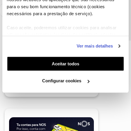
Precisa de ajuda?
para o seu bom funcionamento técnico (cookies
necessários para a prestação de serviço).
Caso aceite, poderemos utilizar cookies para analisar
informação estatística (cookies de analítica), adaptar
este serviço às suas preferências e apresentar-lhe
Ver mais detalhes
funcionalidades (cookies de personalização e
funcionalidade) e adaptar anúncios aos seus interesses
(cookies de publicidade personalizada). Pode gerir a
Aceitar todos
utilização dos cookies clicando em "
Configurar
Cookies
".
Configurar cookies
A poupança que COMBINA