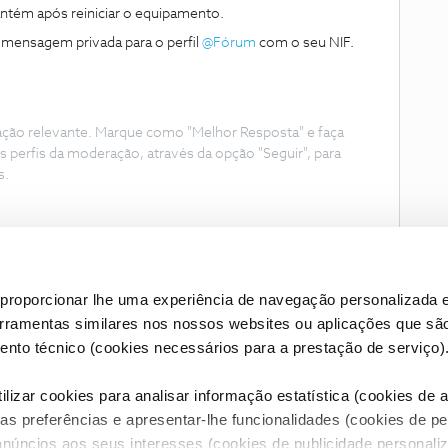
antém após reiniciar o equipamento.
mensagem privada para o perfil ​
@Fórum
com o seu NIF.
ação relevante. Marque como "Melhor Resposta" e faça
s perfis da moderação, através da opção "Seguir", para
s.
proporcionar lhe uma experiência de navegação personalizada e
erramentas similares nos nossos websites ou aplicações que sã
nto técnico (cookies necessários para a prestação de serviço)
lizar cookies para analisar informação estatística (cookies de an
as preferências e apresentar-lhe funcionalidades (cookies de p
Condições do Fórum NOS
Accessibility statement
anúncios aos seus interesses (cookies de publicidade personaliz