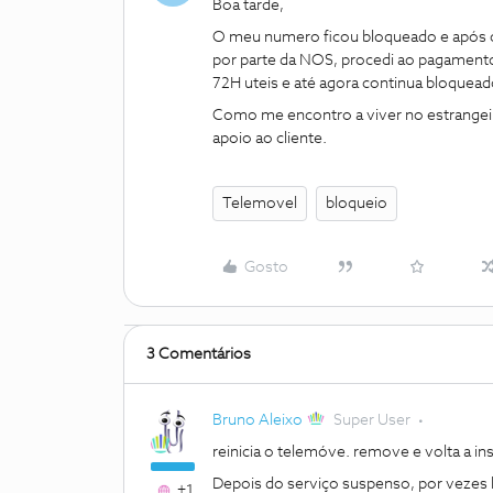
Boa tarde,
O meu numero ficou bloqueado e após o
por parte da NOS, procedi ao pagament
72H uteis e até agora continua bloquea
Como me encontro a viver no estrangeir
apoio ao cliente.
Telemovel
bloqueio
Gosto
3 Comentários
Bruno Aleixo
Super User
reinicia o telemóve. remove e volta a ins
Depois do serviço suspenso, por vezes 
+1