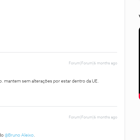
Forum|Forum|6 months ago
ário. mantem sem alterações por estar dentro da UE.
Forum|Forum|6 months ago
o ​
@Bruno Aleixo
.