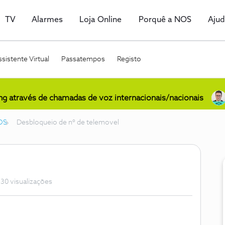
TV
Alarmes
Loja Online
Porquê a NOS
Aju
sistente Virtual
Passatempos
Registo
ing através de chamadas de voz internacionais/nacionais
OS
Desbloqueio de nº de telemovel
30 visualizações