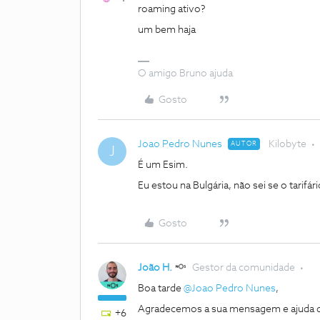
roaming ativo?
um bem haja
O amigo Bruno ajuda
Gosto
Joao Pedro Nunes
Kilobyte
AUTOR
J
É um Esim.
Eu estou na Bulgária, não sei se o tarif
Gosto
João H.
Gestor da comunidade
Boa tarde ​
@Joao Pedro Nunes
,
Agradecemos a sua mensagem e ajuda d
+6