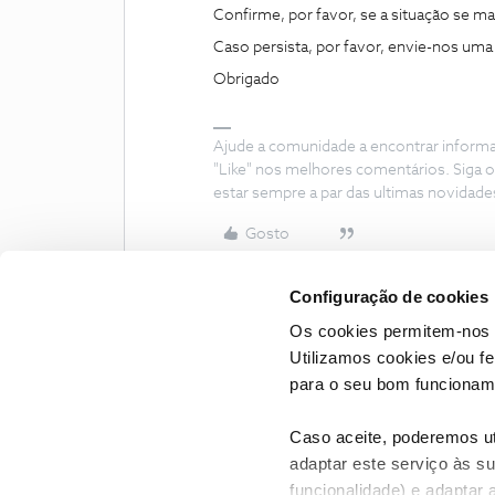
Confirme, por favor, se a situação se m
Caso persista, por favor, envie-nos uma 
Obrigado
Ajude a comunidade a encontrar inform
"Like" nos melhores comentários. Siga o
estar sempre a par das ultimas novidade
Gosto
Configuração de cookies
Os cookies permitem-nos 
Utilizamos cookies e/ou f
para o seu bom funcioname
Caso aceite, poderemos uti
adaptar este serviço às su
funcionalidade) e adaptar 