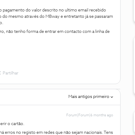
 pagamento do valor descrito no ultimo email recebido
o do mesmo através do MBway e entretanto já se passaram
do.
o, não tenho forma de entrar em contacto com a linha de
Partilhar
Mais antigos primeiro
Forum|Forum|6 months ago
erir o cartão.
há erros no registo em redes que não sejam nacionais. Tens