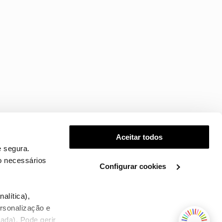
Aceitar todos
 segura.
o necessários
Configurar cookies
.
alítica),
ersonalização e
ada). Pode gerir