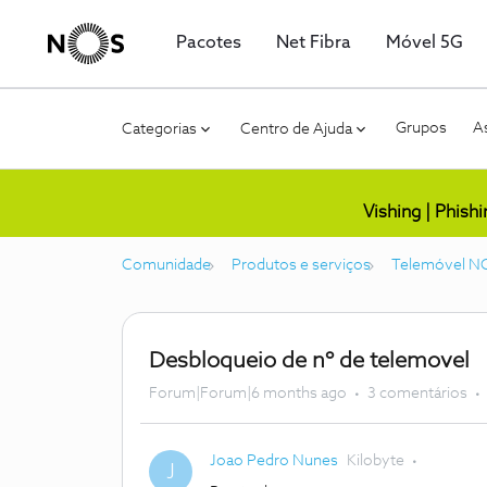
Pacotes
Net Fibra
Móvel 5G
Grupos
As
Categorias
Centro de Ajuda
Vishing | Phish
Comunidade
Produtos e serviços
Telemóvel N
Desbloqueio de nº de telemovel
Forum|Forum|6 months ago
3 comentários
Joao Pedro Nunes
Kilobyte
J