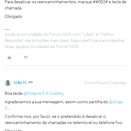
Para desativar os reencaminhamentos, marque ##002# e tecla de
chamada.
Obrigado
Ajude a comunidade do Fórum NOS com “Likes” e “Melhor
Resposta” nas soluções mais úteis. Siga o perfil para acompanhar
dicas, ajuda e novidades do Fórum NOS.
João H.
Forum|Forum|2 years ago
Boa tarde
@Octavio E R Coelho
,
Agradecemos a sua mensagem, assim como partilha do
@Jorge
C
.
Confirme-nos, por favor, se o pretendido é desativar o
reencaminhamento de chamadas no telemóvel ou telefone fixo.