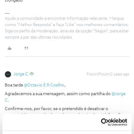
Obrigado
Ajude a comunidade a encontrar informação relevante. Marque
como "Melhor Resposta" e faça "Like" nos melhores comentários.
Siga os perfis da moderação, através da opção "Seguir", para estar
sempre a par das ultimas novidades.
Jorge C
Forum|Forum|2 years ago
Boa tarde
@Octavio E R Coelho
,
Agradecemos a sua mensagem, assim como partilha do
@Jorge
C
.
Confirme-nos, por favor, se o pretendido é desativar o
reencaminhamento de chamadas no telemóvel ou telefone fixo.
Obrigado