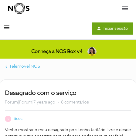
Menu
Iniciar sessão
Conheça a NOS Box v4
Telemóvel NOS
Desagrado com o serviço
Forum|Forum|7 years ago
8 comentários
Scsc
S
Venho mostrar o meu desagrado pois tenho tarifário livre e desde