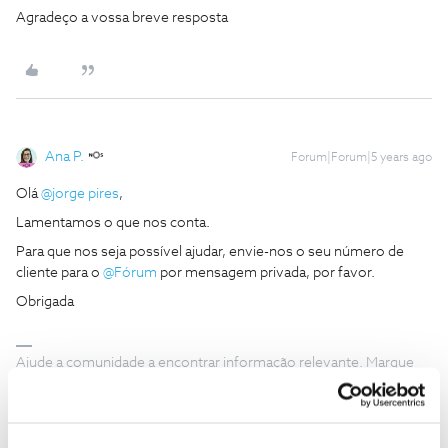
Agradeço a vossa breve resposta
Ana P.
Forum|Forum|5 years ago
Olá
@jorge pires
,
Lamentamos o que nos conta.
Para que nos seja possível ajudar, envie-nos o seu número de
cliente para o
@Fórum
por mensagem privada, por favor.
Obrigada
Ajude a comunidade a encontrar informação relevante. Marque
como "Melhor Resposta" e faça "Like" nos melhores comentários.