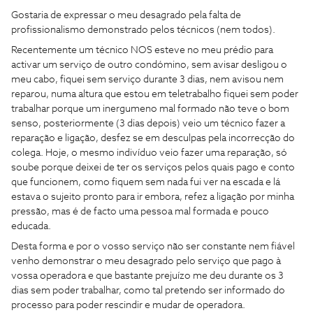
Gostaria de expressar o meu desagrado pela falta de
profissionalismo demonstrado pelos técnicos (nem todos).
Recentemente um técnico NOS esteve no meu prédio para
activar um serviço de outro condómino, sem avisar desligou o
meu cabo, fiquei sem serviço durante 3 dias, nem avisou nem
reparou, numa altura que estou em teletrabalho fiquei sem poder
trabalhar porque um inergumeno mal formado não teve o bom
senso, posteriormente (3 dias depois) veio um técnico fazer a
reparação e ligação, desfez se em desculpas pela incorrecção do
colega. Hoje, o mesmo indivíduo veio fazer uma reparação, só
soube porque deixei de ter os serviços pelos quais pago e conto
que funcionem, como fiquem sem nada fui ver na escada e lá
estava o sujeito pronto para ir embora, refez a ligação por minha
pressão, mas é de facto uma pessoa mal formada e pouco
educada.
Desta forma e por o vosso serviço não ser constante nem fiável
venho demonstrar o meu desagrado pelo serviço que pago à
vossa operadora e que bastante prejuízo me deu durante os 3
dias sem poder trabalhar, como tal pretendo ser informado do
processo para poder rescindir e mudar de operadora.