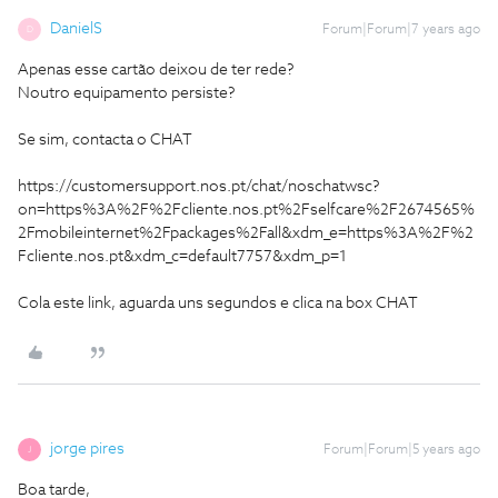
DanielS
Forum|Forum|7 years ago
D
Apenas esse cartão deixou de ter rede?
Noutro equipamento persiste?
Se sim, contacta o CHAT
https://customersupport.nos.pt/chat/noschatwsc?
on=https%3A%2F%2Fcliente.nos.pt%2Fselfcare%2F2674565%
2Fmobileinternet%2Fpackages%2Fall&xdm_e=https%3A%2F%2
Fcliente.nos.pt&xdm_c=default7757&xdm_p=1
Cola este link, aguarda uns segundos e clica na box CHAT
jorge pires
Forum|Forum|5 years ago
J
Boa tarde,