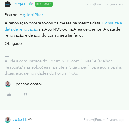
Jorge C
RESPOSTA
Forum|Forum|2 years ago
Boa noite
@Joni Piter
,
A renovação ocorre todos os meses na mesma data.
Consulte a
data de renovação
na App NOS ou na Área de Cliente. A data de
renovação é de acordo com o seu tarifário.
Obrigado
Ajude a comunidade do Fórum NOS com “Likes” e “Melhor
Resposta” nas soluções mais úteis. Siga o perfil para acompanhar
dicas, ajuda e novidades do Fórum NOS.
1 pessoa gostou
João H.
Forum|Forum|2 years ago