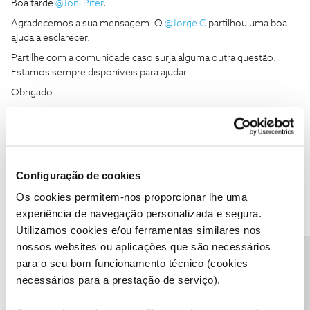
Boa tarde
@Joni Piter
,
Agradecemos a sua mensagem. O
@Jorge C
partilhou uma boa
ajuda a esclarecer.
Partilhe com a comunidade caso surja alguma outra questão.
Estamos sempre disponíveis para ajudar.
Obrigado
Ajude a comunidade a encontrar informação relevante. Marque
como "Melhor Resposta" e faça "Like" nos melhores comentários.
Siga os perfis da moderação, através da opção "Seguir", para estar
Configuração de cookies
sempre a par das ultimas novidades.
Os cookies permitem-nos proporcionar lhe uma
1 pessoa gostou
experiência de navegação personalizada e segura.
Utilizamos cookies e/ou ferramentas similares nos
nossos websites ou aplicações que são necessários
Precisa de ajuda?
para o seu bom funcionamento técnico (cookies
necessários para a prestação de serviço).
Joni Piter
AUTOR
Forum|Forum|2 years ago
J