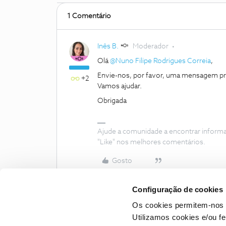
1 Comentário
Inês B.
Moderador
Olá
@Nuno Filipe Rodrigues Correia
,
Envie-nos, por favor, uma mensagem pri
+2
Vamos ajudar.
Obrigada
Ajude a comunidade a encontrar inform
"Like" nos melhores comentários.
Gosto
Configuração de cookies
Os cookies permitem-nos 
Utilizamos cookies e/ou f