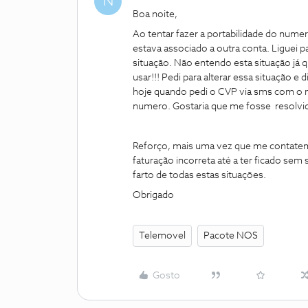
N
Boa noite,
Ao tentar fazer a portabilidade do num
estava associado a outra conta. Liguei 
situação. Não entendo esta situação já qu
usar!!! Pedi para alterar essa situação e
hoje quando pedi o CVP via sms com o m
numero. Gostaria que me fosse resolvi
Reforço, mais uma vez que me contatem.
faturação incorreta até a ter ficado se
farto de todas estas situações.
Obrigado
Telemovel
Pacote NOS
Gosto