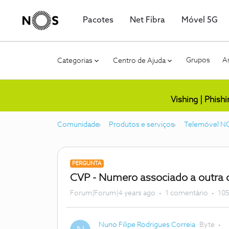
Pacotes
Net Fibra
Móvel 5G
Grupos
As
Categorias
Centro de Ajuda
Vishing | Phish
Comunidade
Produtos e serviços
Telemóvel N
PERGUNTA
CVP - Numero associado a outra 
Forum|Forum|4 years ago
1 comentário
105
Nuno Filipe Rodrigues Correia
Byte