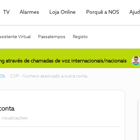
TV
Alarmes
Loja Online
Porquê a NOS
Aju
sistente Virtual
Passatempos
Registo
ing através de chamadas de voz internacionais/nacionais
OS
CVP - Numero associado a outra conta
conta
 visualizações