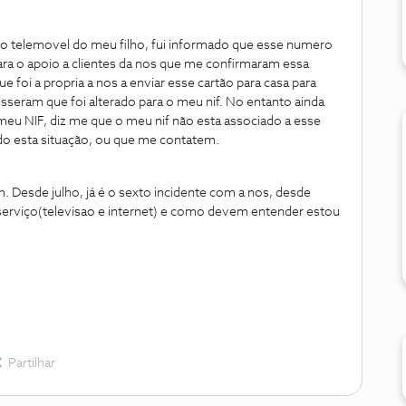
ero telemovel do meu filho, fui informado que esse numero
para o apoio a clientes da nos que me confirmaram essa
e foi a propria a nos a enviar esse cartão para casa para
 disseram que foi alterado para o meu nif. No entanto ainda
eu NIF, diz me que o meu nif não esta associado a esse
do esta situação, ou que me contatem.
 Desde julho, já é o sexto incidente com a nos, desde
m serviço(televisao e internet) e como devem entender estou
Partilhar