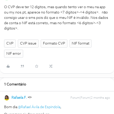
O CVP deve ter 12 dígitos, mas quando tento ver o meu na app
ou my.nos.pt, aparece no formato <7 dígitos>-<4 dígitos>. não
consigo usar o sms pois diz que o meu NIF é inválido. Nos dados
de conta o NIF está correto, mas no formato <6 dígitos>-<3
dígitos>.
CVP
CVP issue
Formato CVP
NIF format
NIF error
1 Comentário
Rafaela F.
Forum|Forum|2 months ago
Bom dia ​
@Rafael Ávila de Espíndola
,