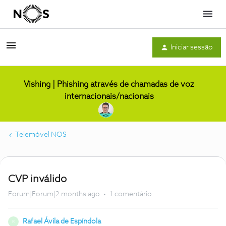
Menu
Iniciar sessão
Vishing | Phishing através de chamadas de voz
internacionais/nacionais
Telemóvel NOS
CVP inválido
Forum|Forum|2 months ago
1 comentário
Rafael Ávila de Espíndola
R