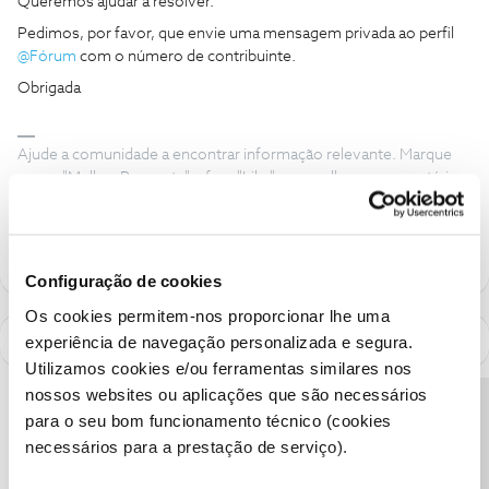
Queremos ajudar a resolver.
Pedimos, por favor, que envie uma mensagem privada ao perfil ​
@Fórum
com o número de contribuinte.
Obrigada
Ajude a comunidade a encontrar informação relevante. Marque
como "Melhor Resposta" e faça "Like" nos melhores comentários.
Siga os perfis da moderação, através da opção "Seguir", para estar
sempre a par das últimas novidades.
Configuração de cookies
Os cookies permitem-nos proporcionar lhe uma
experiência de navegação personalizada e segura.
Utilizamos cookies e/ou ferramentas similares nos
nossos websites ou aplicações que são necessários
Precisa de ajuda?
para o seu bom funcionamento técnico (cookies
necessários para a prestação de serviço).