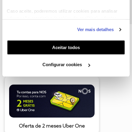
Precisa de ajuda?
Caso aceite, poderemos utilizar cookies para analisar
informação estatística (cookies de analítica), adaptar
este serviço às suas preferências e apresentar-lhe
Ver mais detalhes
funcionalidades (cookies de personalização e
funcionalidade) e adaptar anúncios aos seus interesses
(cookies de publicidade personalizada). Pode gerir a
Aceitar todos
utilização dos cookies clicando em "
Configurar
A poupança que COMBINA
Cookies
".
Configurar cookies
Oferta de 2 meses Uber One