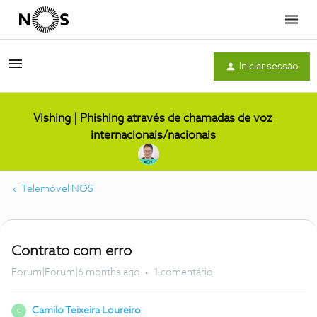
Menu
Iniciar sessão
Vishing | Phishing através de chamadas de voz
internacionais/nacionais
Telemóvel NOS
Contrato com erro
Forum|Forum|6 months ago
1 comentário
Camilo Teixeira Loureiro
C