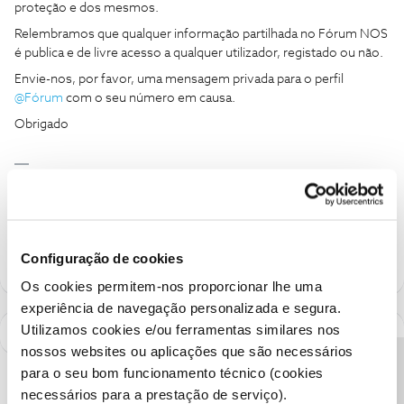
proteção e dos mesmos.
Relembramos que qualquer informação partilhada no Fórum NOS
é publica e de livre acesso a qualquer utilizador, registado ou não.
Envie-nos, por favor, uma mensagem privada para o perfil ​
@Fórum
com o seu número em causa.
Obrigado
Ajude a comunidade a encontrar informação relevante. Marque
como "Melhor Resposta" e faça "Like" nos melhores comentários.
Siga os perfis da moderação, através da opção "Seguir", para estar
sempre a par das ultimas novidades.
Configuração de cookies
Os cookies permitem-nos proporcionar lhe uma
experiência de navegação personalizada e segura.
Utilizamos cookies e/ou ferramentas similares nos
nossos websites ou aplicações que são necessários
para o seu bom funcionamento técnico (cookies
necessários para a prestação de serviço).