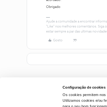
acordado.
Obrigado
Ajude a comunidade a encontrar inform
"Like" nos melhores comentários. Siga o
estar sempre a par das ultimas novidade
Gosto
Configuração de cookies
Os cookies permitem-nos 
Utilizamos cookies e/ou f
para o seu bom funcioname