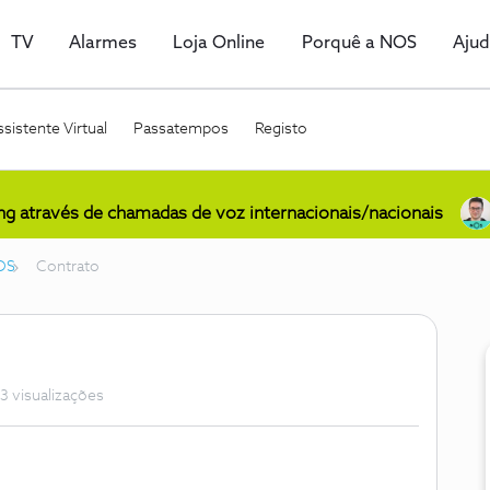
TV
Alarmes
Loja Online
Porquê a NOS
Aju
sistente Virtual
Passatempos
Registo
ing através de chamadas de voz internacionais/nacionais
OS
Contrato
3 visualizações