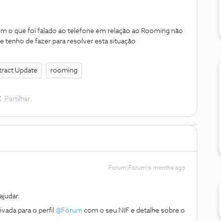
m o que foi falado ao telefone em relação ao Rooming não
 tenho de fazer para resolver esta situação
ract Update
rooming
Partilhar
Forum|Forum|6 months ago
judar.
da para o perfil ​
@Fórum
com o seu NIF e detalhe sobre o