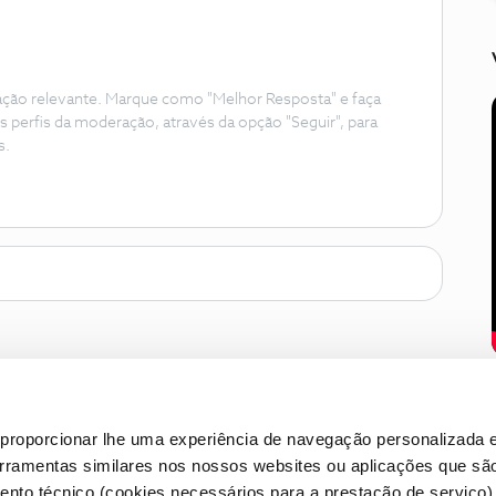
ação relevante. Marque como "Melhor Resposta" e faça
s perfis da moderação, através da opção "Seguir", para
s.
proporcionar lhe uma experiência de navegação personalizada e
erramentas similares nos nossos websites ou aplicações que sã
nto técnico (cookies necessários para a prestação de serviço)