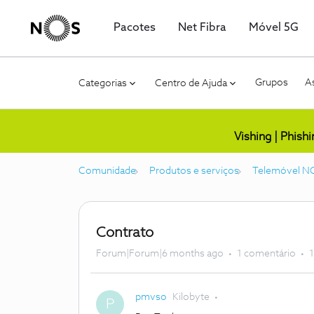
Pacotes
Net Fibra
Móvel 5G
Grupos
As
Categorias
Centro de Ajuda
Vishing | Phish
Comunidade
Produtos e serviços
Telemóvel N
Contrato
Forum|Forum|6 months ago
1 comentário
1
pmvso
Kilobyte
P