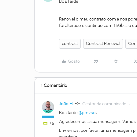
Boa Tarde
Renovei o meu contrato com a nos pore
foi alterado e continuo com 15Gb….o que
contract
Contract Renewal
Cont
Gosto
1 Comentário
João H.
Gestor da comunidade
Boa tarde ​
@pmvso
,
Agradecemos a sua mensagem. Vamos a
+6
Envie-nos, por favor, uma mensagem priva