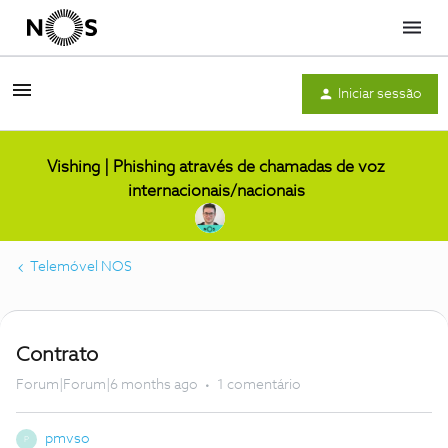
Menu
Iniciar sessão
Vishing | Phishing através de chamadas de voz
internacionais/nacionais
Telemóvel NOS
Contrato
Forum|Forum|6 months ago
1 comentário
pmvso
P