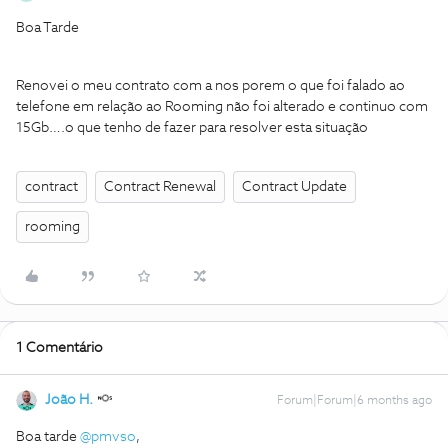
Boa Tarde
Renovei o meu contrato com a nos porem o que foi falado ao
telefone em relação ao Rooming não foi alterado e continuo com
15Gb….o que tenho de fazer para resolver esta situação
contract
Contract Renewal
Contract Update
rooming
1 Comentário
João H.
Forum|Forum|6 months ago
Boa tarde ​
@pmvso
,