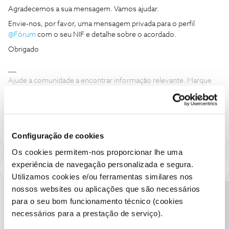
Agradecemos a sua mensagem. Vamos ajudar.
Envie-nos, por favor, uma mensagem privada para o perfil ​
@Fórum
com o seu NIF e detalhe sobre o acordado.
Obrigado
Ajude a comunidade a encontrar informação relevante. Marque
como "Melhor Resposta" e faça "Like" nos melhores comentários.
Siga os perfis da moderação, através da opção "Seguir", para estar
sempre a par das ultimas novidades.
Configuração de cookies
Os cookies permitem-nos proporcionar lhe uma
experiência de navegação personalizada e segura.
Utilizamos cookies e/ou ferramentas similares nos
nossos websites ou aplicações que são necessários
Precisa de ajuda?
para o seu bom funcionamento técnico (cookies
necessários para a prestação de serviço).