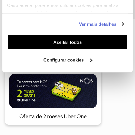
Caso aceite, poderemos utilizar cookies para analisar
informação estatística (cookies de analítica), adaptar
este serviço às suas preferências e apresentar-lhe
Ver mais detalhes
funcionalidades (cookies de personalização e
funcionalidade) e adaptar anúncios aos seus interesses
(cookies de publicidade personalizada). Pode gerir a
Aceitar todos
A poupança que COMBINA
utilização dos cookies clicando em "
Configurar
Cookies
".
Configurar cookies
Oferta de 2 meses Uber One