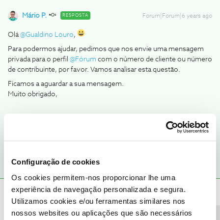
Mário P.
RESPOSTA
Forum|Forum|6 years ago
Olá
@Gualdino Louro
,
Para podermos ajudar, pedimos que nos envie uma mensagem
privada para o perfil
@Fórum
com o número de cliente ou número
de contribuinte, por favor. Vamos analisar esta questão.
Ficamos a aguardar a sua mensagem.
Muito obrigado,
Ajude a comunidade a encontrar informação relevante. Marque
como "Melhor Resposta" e faça "Like" nos melhores comentários.
Configuração de cookies
Os cookies permitem-nos proporcionar lhe uma
experiência de navegação personalizada e segura.
Samuel Rocha
Forum|Forum|5 years ago
S
Utilizamos cookies e/ou ferramentas similares nos
nossos websites ou aplicações que são necessários
Bom dia, tive um consumo de 4 Gb num dia, penso que