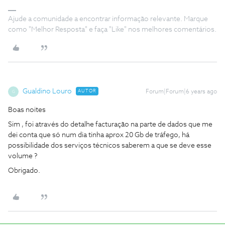
Ajude a comunidade a encontrar informação relevante. Marque
como "Melhor Resposta" e faça "Like" nos melhores comentários.
Gualdino Louro
AUTOR
Forum|Forum|6 years ago
G
Boas noites
Sim , foi através do detalhe facturação na parte de dados que me
dei conta que só num dia tinha aprox 20 Gb de tráfego, há
possibilidade dos serviços técnicos saberem a que se deve esse
volume ?
Obrigado.