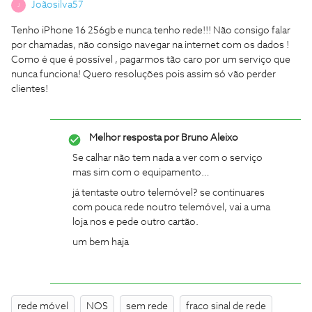
Joãosilva57
J
Tenho iPhone 16 256gb e nunca tenho rede!!! Não consigo falar
por chamadas, não consigo navegar na internet com os dados !
Como é que é possível , pagarmos tão caro por um serviço que
nunca funciona! Quero resoluções pois assim só vão perder
clientes!
Melhor resposta por
Bruno Aleixo
Se calhar não tem nada a ver com o serviço
mas sim com o equipamento…
já tentaste outro telemóvel? se continuares
com pouca rede noutro telemóvel, vai a uma
loja nos e pede outro cartão.
um bem haja
rede móvel
NOS
sem rede
fraco sinal de rede