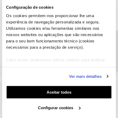
Envie-nos, por favor, uma mensagem privada para o perfil
Configuração de cookies
@Fórum
acompanhada do seu número de cliente.
Os cookies permitem-nos proporcionar lhe uma
Obrigado
experiência de navegação personalizada e segura.
Utilizamos cookies e/ou ferramentas similares nos
nossos websites ou aplicações que são necessários
Ajude a comunidade a encontrar informação relevante. Marque
Precisa de ajuda?
como "Melhor Resposta" e faça "Like" nos melhores comentários.
para o seu bom funcionamento técnico (cookies
Siga os perfis da moderação, através da opção "Seguir", para estar
necessários para a prestação de serviço).
sempre a par das ultimas novidades.
Caso aceite, poderemos utilizar cookies para analisar
informação estatística (cookies de analítica), adaptar
este serviço às suas preferências e apresentar-lhe
Ver mais detalhes
funcionalidades (cookies de personalização e
funcionalidade) e adaptar anúncios aos seus interesses
(cookies de publicidade personalizada). Pode gerir a
Aceitar todos
utilização dos cookies clicando em "
Configurar
Cookies
".
Configurar cookies