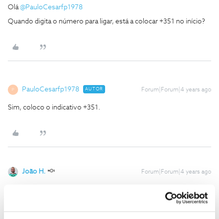
Olá
@PauloCesarfp1978
Quando digita o número para ligar, está a colocar +351 no início?
PauloCesarfp1978
AUTOR
Forum|Forum|4 years ago
P
Sim, coloco o indicativo +351.
João H.
Forum|Forum|4 years ago
Boa tarde
@PauloCesarfp1978
,
Agradecemos a sua mensagem. Lamentamos o inconveniente,
vamos ajudar a resolver.