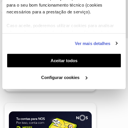
Precisa de ajuda?
para o seu bom funcionamento técnico (cookies
necessários para a prestação de serviço).
Caso aceite, poderemos utilizar cookies para analisar
informação estatística (cookies de analítica), adaptar
este serviço às suas preferências e apresentar-lhe
Ver mais detalhes
funcionalidades (cookies de personalização e
funcionalidade) e adaptar anúncios aos seus interesses
(cookies de publicidade personalizada). Pode gerir a
Aceitar todos
utilização dos cookies clicando em "
Configurar
Cookies
".
Configurar cookies
A poupança que COMBINA