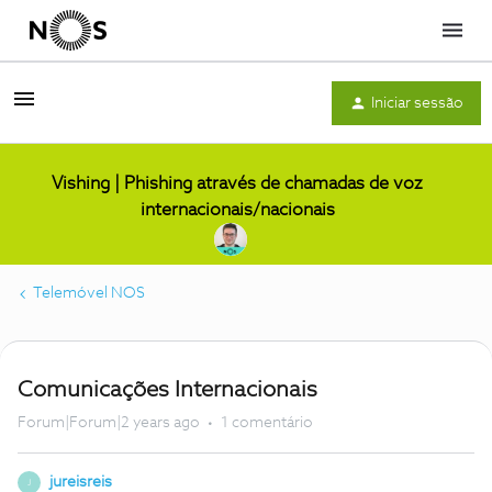
Menu
Iniciar sessão
Vishing | Phishing através de chamadas de voz
internacionais/nacionais
Telemóvel NOS
Comunicações Internacionais
Forum|Forum|2 years ago
1 comentário
jureisreis
J