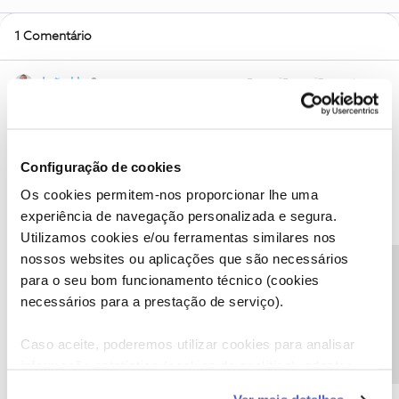
1 Comentário
João H.
Forum|Forum|7 months ago
Boa tarde ​
@helena santos321
,
Lamentamos a situação que descreve.
Configuração de cookies
Se colocou o seu IBAN no momento da compra, a devolução do
valor é feita de forma automática.
Os cookies permitem-nos proporcionar lhe uma
Sendo que expôs esta situação junto do provedor, estes já se
experiência de navegação personalizada e segura.
encontram a acompanhar a situação, pelo que pedimos que
Utilizamos cookies e/ou ferramentas similares nos
aguarde resposta dos mesmos.
nossos websites ou aplicações que são necessários
Precisa de ajuda?
Lamentamos novamente o transtorno causado pela situação.
para o seu bom funcionamento técnico (cookies
necessários para a prestação de serviço).
Partilhe com a comunidade caso surja alguma outra questão.
Estamos sempre disponíveis para ajudar.
Caso aceite, poderemos utilizar cookies para analisar
Obrigado
informação estatística (cookies de analítica), adaptar
este serviço às suas preferências e apresentar-lhe