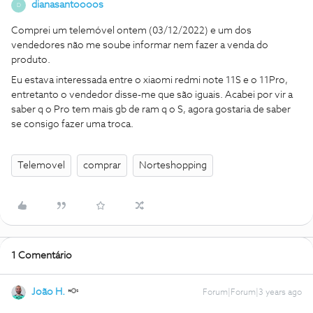
dianasantoooos
D
Comprei um telemóvel ontem (03/12/2022) e um dos
vendedores não me soube informar nem fazer a venda do
produto.
Eu estava interessada entre o xiaomi redmi note 11S e o 11Pro,
entretanto o vendedor disse-me que são iguais. Acabei por vir a
saber q o Pro tem mais gb de ram q o S, agora gostaria de saber
se consigo fazer uma troca.
Telemovel
comprar
Norteshopping
1 Comentário
João H.
Forum|Forum|3 years ago