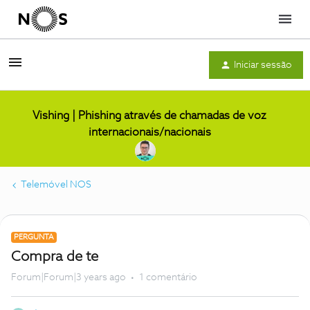
Menu
Iniciar sessão
Vishing | Phishing através de chamadas de voz
internacionais/nacionais
Telemóvel NOS
PERGUNTA
Compra de te
Forum|Forum|3 years ago
1 comentário