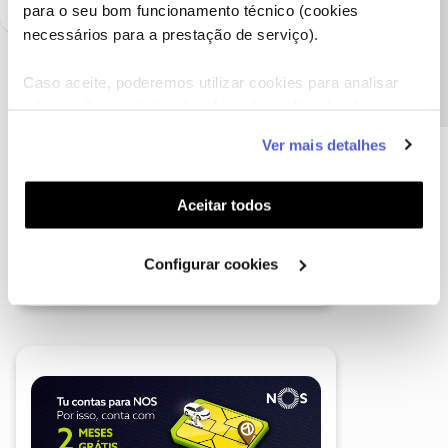
Precisa de ajuda?
para o seu bom funcionamento técnico (cookies
necessários para a prestação de serviço).
Caso aceite, poderemos utilizar cookies para analisar
informação estatística (cookies de analítica), adaptar
este serviço às suas preferências e apresentar-lhe
Ver mais detalhes
funcionalidades (cookies de personalização e
funcionalidade) e adaptar anúncios aos seus interesses
(cookies de publicidade personalizada). Pode gerir a
Aceitar todos
utilização dos cookies clicando em "
Configurar
Cookies
".
Configurar cookies
A poupança que COMBINA