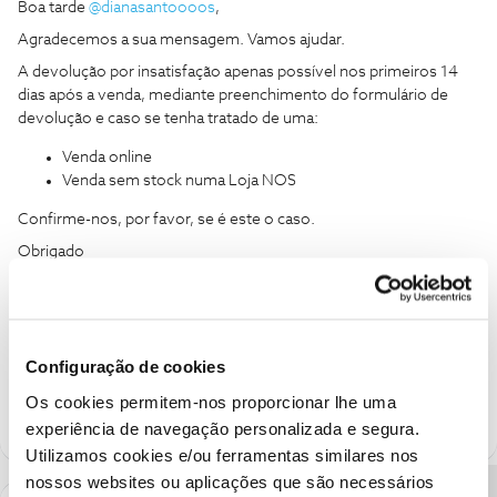
Boa tarde
@dianasantoooos
,
Agradecemos a sua mensagem. Vamos ajudar.
A devolução por insatisfação apenas possível nos primeiros 14
dias após a venda, mediante preenchimento do formulário de
devolução e caso se tenha tratado de uma:
Venda online
Venda sem stock numa Loja NOS
Confirme-nos, por favor, se é este o caso.
Obrigado
Ajude a comunidade a encontrar informação relevante. Marque
como "Melhor Resposta" e faça "Like" nos melhores comentários.
Configuração de cookies
Siga os perfis da moderação, através da opção "Seguir", para estar
sempre a par das ultimas novidades.
Os cookies permitem-nos proporcionar lhe uma
experiência de navegação personalizada e segura.
Utilizamos cookies e/ou ferramentas similares nos
nossos websites ou aplicações que são necessários