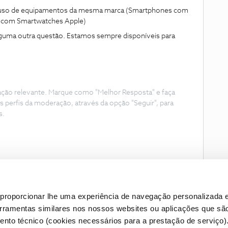
o uso de equipamentos da mesma marca (Smartphones com
 com Smartwatches Apple)
lguma outra questão. Estamos sempre disponíveis para
ação relevante. Marque como "Melhor Resposta" e faça
s perfis da moderação, através da opção "Seguir", para
s.
proporcionar lhe uma experiência de navegação personalizada e
erramentas similares nos nossos websites ou aplicações que sã
nto técnico (cookies necessários para a prestação de serviço)