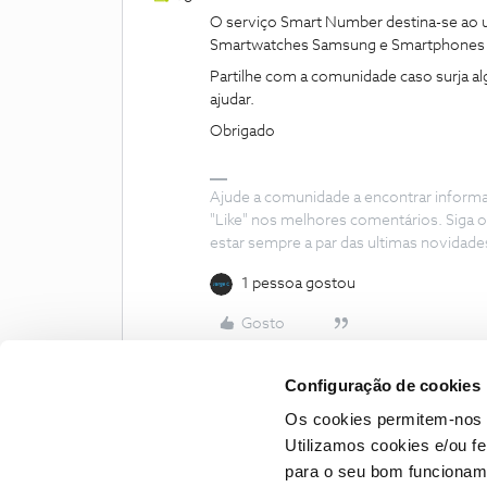
O serviço Smart Number destina-se a
Smartwatches Samsung e Smartphones
Partilhe com a comunidade caso surja a
ajudar.
Obrigado
Ajude a comunidade a encontrar inform
"Like" nos melhores comentários. Siga o
estar sempre a par das ultimas novidade
1 pessoa gostou
Gosto
Configuração de cookies
Os cookies permitem-nos 
Utilizamos cookies e/ou f
para o seu bom funcioname