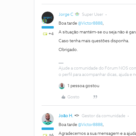
Jorge C
Super User
Boa tarde ​
@Victor8888
,
A situação mantém-se ou seja não é gar
+4
Caso tenha mais questões disponha.
Obrigado.
Ajude a comunidade do Fórum NOS com “
o perfil para acompanhar dicas, ajuda 
1 pessoa gostou
Gosto
João H.
Gestor da comunidade
Boa tarde ​
@Victor8888
,
Agradecemos a sua mensagem e a ajuda 
+6