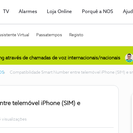
TV
Alarmes
Loja Online
Porquê a NOS
Aju
sistente Virtual
Passatempos
Registo
ing através de chamadas de voz internacionais/nacionais
OS
Compatibilidade Smart Number entre telemóvel iPhone (SIM) e 
tre telemóvel iPhone (SIM) e
 visualizações