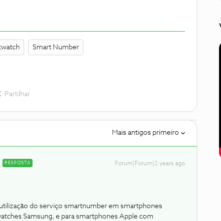
twatch
Smart Number
Partilhar
Mais antigos primeiro
RESPOSTA
Forum|Forum|2 years ago
tilização do serviço smartnumber em smartphones
atches Samsung, e para smartphones Apple com