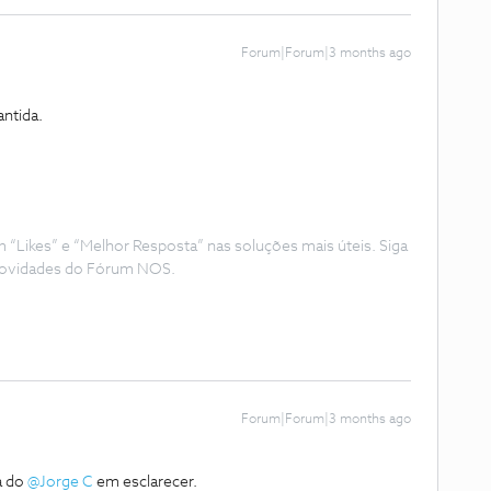
Forum|Forum|3 months ago
antida.
Likes” e “Melhor Resposta” nas soluções mais úteis. Siga
e novidades do Fórum NOS.
Forum|Forum|3 months ago
do ​
@Jorge C
em esclarecer.