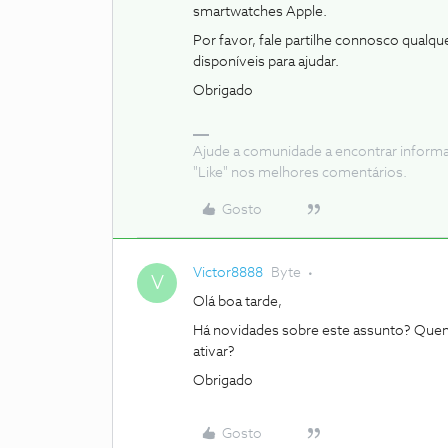
smartwatches Apple.
Por favor, fale partilhe connosco qualq
disponíveis para ajudar.
Obrigado
Ajude a comunidade a encontrar inform
"Like" nos melhores comentários.
Gosto
Victor8888
Byte
V
Olá boa tarde,
Há novidades sobre este assunto? Que
ativar?
Obrigado
Gosto