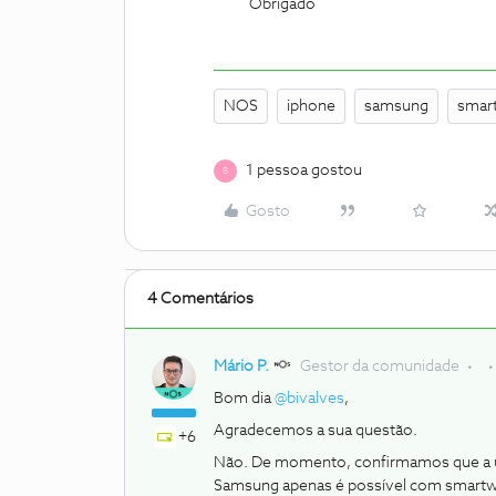
Obrigado
NOS
iphone
samsung
smar
1 pessoa gostou
B
Gosto
4 Comentários
Mário P.
Gestor da comunidade
Bom dia
@bivalves
,
Agradecemos a sua questão.
+6
Não. De momento, confirmamos que a u
Samsung apenas é possível com smartw