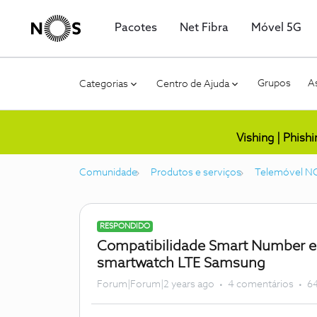
Pacotes
Net Fibra
Móvel 5G
Grupos
As
Categorias
Centro de Ajuda
Vishing | Phish
Comunidade
Produtos e serviços
Telemóvel N
RESPONDIDO
Compatibilidade Smart Number en
smartwatch LTE Samsung
Forum|Forum|2 years ago
4 comentários
64