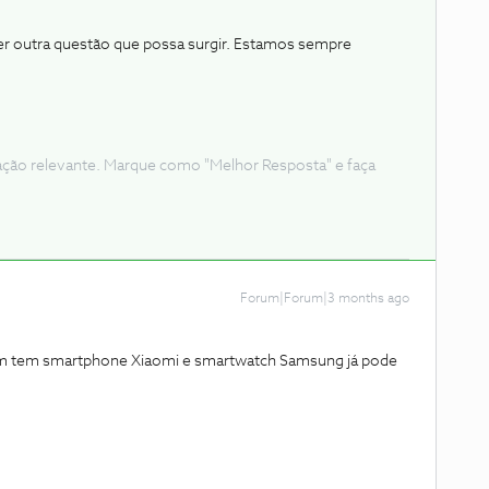
uer outra questão que possa surgir. Estamos sempre
ação relevante. Marque como "Melhor Resposta" e faça
Forum|Forum|3 months ago
m tem smartphone Xiaomi e smartwatch Samsung já pode