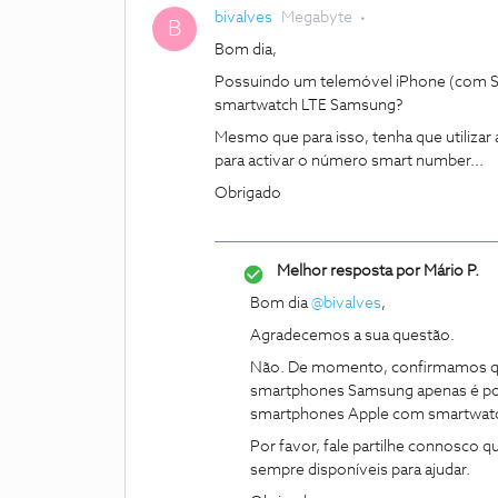
bivalves
Megabyte
B
Bom dia,
Possuindo um telemóvel iPhone (com S
smartwatch LTE Samsung?
Mesmo que para isso, tenha que utilizar
para activar o número smart number...
Obrigado
Melhor resposta por
Mário P.
Bom dia
@bivalves
,
Agradecemos a sua questão.
Não. De momento, confirmamos qu
smartphones Samsung apenas é po
smartphones Apple com smartwatc
Por favor, fale partilhe connosco 
sempre disponíveis para ajudar.