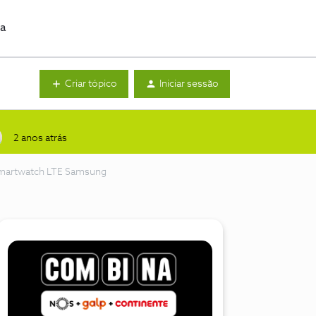
da
Criar tópico
Iniciar sessão
2 anos atrás
smartwatch LTE Samsung