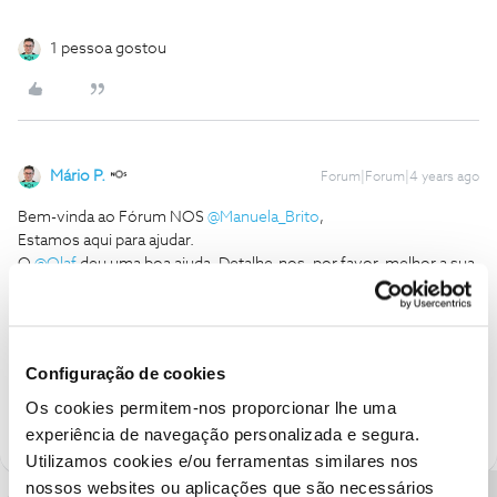
1 pessoa gostou
Mário P.
Forum|Forum|4 years ago
Bem-vinda ao Fórum NOS
@Manuela_Brito
,
Estamos aqui para ajudar.
​​O
@Olaf
deu uma boa ajuda. Detalhe-nos, por favor, melhor a sua
questão. A que token se refere.
Obrigado
Configuração de cookies
Ajude a comunidade a encontrar informação relevante. Marque
como "Melhor Resposta" e faça "Like" nos melhores comentários.
Os cookies permitem-nos proporcionar lhe uma
experiência de navegação personalizada e segura.
Utilizamos cookies e/ou ferramentas similares nos
nossos websites ou aplicações que são necessários