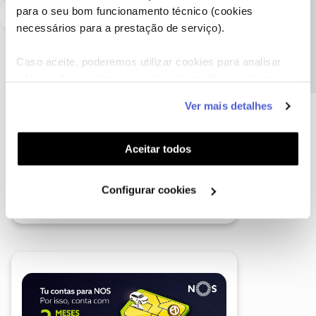
Precisa de ajuda?
para o seu bom funcionamento técnico (cookies
necessários para a prestação de serviço).
Caso aceite, poderemos utilizar cookies para analisar
informação estatística (cookies de analítica), adaptar
este serviço às suas preferências e apresentar-lhe
Ver mais detalhes
funcionalidades (cookies de personalização e
funcionalidade) e adaptar anúncios aos seus interesses
(cookies de publicidade personalizada). Pode gerir a
Aceitar todos
utilização dos cookies clicando em "
Configurar
Cookies
".
Configurar cookies
A poupança que COMBINA