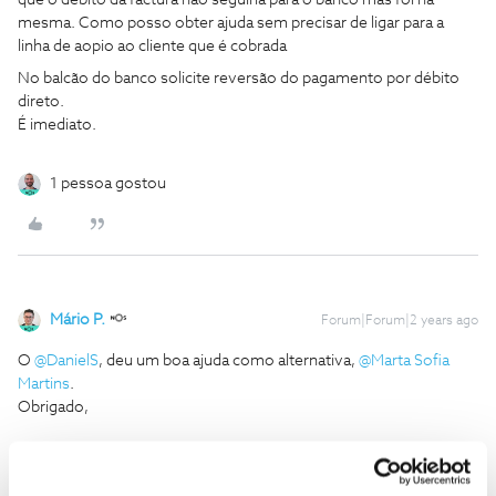
que o débito da factura não seguiria para o banco mas foi na
mesma. Como posso obter ajuda sem precisar de ligar para a
linha de aopio ao cliente que é cobrada
No balcão do banco solicite reversão do pagamento por débito
direto.
É imediato.
1 pessoa gostou
Mário P.
Forum|Forum|2 years ago
O
@DanielS
, deu um boa ajuda como alternativa,
@Marta Sofia
Martins
.
Obrigado,
Ajude a comunidade a encontrar informação relevante. Marque