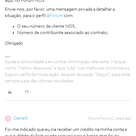
aqui, no Fórum NOS.
Envie-nos, por favor, uma mensagem privada a detalhar a
situação, para o perfil
@Fórum
com:
O seu número de cliente NOS;
Número de contribuinte associado ao contrato;
Obrigado
Ajude a comunidade a encontrar informação relevante. Marque
como "Melhor Resposta" e faça "Like" nos melhores comentários.
Siga os perfis da moderação, através da opção "Seguir", para estar
sempre a par das ultimas novidades.
DanielS
Forum|Forum|2 years ago
D
Foi-me indicado que eu iria receber um crédito na minha conta e