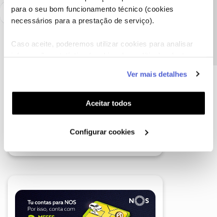
Precisa de ajuda?
para o seu bom funcionamento técnico (cookies
necessários para a prestação de serviço).
Caso aceite, poderemos utilizar cookies para analisar
informação estatística (cookies de analítica), adaptar
este serviço às suas preferências e apresentar-lhe
Ver mais detalhes
funcionalidades (cookies de personalização e
funcionalidade) e adaptar anúncios aos seus interesses
(cookies de publicidade personalizada). Pode gerir a
Aceitar todos
utilização dos cookies clicando em "
Configurar
Cookies
".
Configurar cookies
A poupança que COMBINA