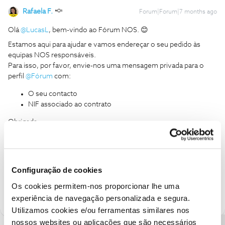
Rafaela F.
Forum|Forum|7 months ago
Olá ​
@LucasL
, bem-vindo ao Fórum NOS. 😊
Estamos aqui para ajudar e vamos endereçar o seu pedido às
equipas NOS responsáveis.
Para isso, por favor, envie-nos uma mensagem privada para o
perfil ​
@Fórum
com:
O seu contacto
NIF associado ao contrato
Obrigada
Ajude a comunidade a encontrar informação relevante. Marque
como "Melhor Resposta" e faça "Like" nos melhores comentários.
Configuração de cookies
Siga os perfis da moderação, através da opção "Seguir", para estar
sempre a par das últimas novidades.
Os cookies permitem-nos proporcionar lhe uma
experiência de navegação personalizada e segura.
Utilizamos cookies e/ou ferramentas similares nos
nossos websites ou aplicações que são necessários