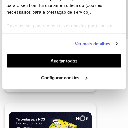
Precisa de ajuda?
para o seu bom funcionamento técnico (cookies
necessários para a prestação de serviço).
Caso aceite, poderemos utilizar cookies para analisar
informação estatística (cookies de analítica), adaptar
este serviço às suas preferências e apresentar-lhe
Ver mais detalhes
funcionalidades (cookies de personalização e
funcionalidade) e adaptar anúncios aos seus interesses
(cookies de publicidade personalizada). Pode gerir a
Aceitar todos
utilização dos cookies clicando em "
Configurar
Cookies
".
Configurar cookies
A poupança que COMBINA