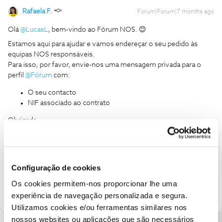
Rafaela F.
Forum|Forum|7 months ago
Olá ​
@LucasL
, bem-vindo ao Fórum NOS. 😊
Estamos aqui para ajudar e vamos endereçar o seu pedido às
equipas NOS responsáveis.
Para isso, por favor, envie-nos uma mensagem privada para o
perfil ​
@Fórum
com:
O seu contacto
NIF associado ao contrato
Obrigada
Ajude a comunidade a encontrar informação relevante. Marque
como "Melhor Resposta" e faça "Like" nos melhores comentários.
Configuração de cookies
Siga os perfis da moderação, através da opção "Seguir", para estar
sempre a par das últimas novidades.
Os cookies permitem-nos proporcionar lhe uma
experiência de navegação personalizada e segura.
Utilizamos cookies e/ou ferramentas similares nos
nossos websites ou aplicações que são necessários