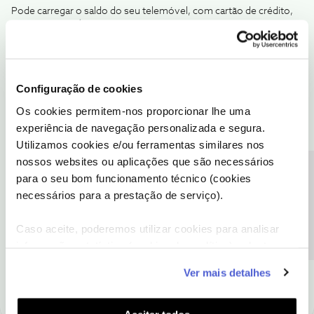
Pode carregar o saldo do seu telemóvel, com cartão de crédito,
através da sua Área de Cliente. Para isso basta seguir estes
passos:
fazer login da sua Área de Cliente
selecionar o serviço "Telemóvel"
Configuração de cookies
escolher a opção "Carregamentos"
Os cookies permitem-nos proporcionar lhe uma
clicar no botão "Carregar saldo"
colocar o montante com que quer carregar o telemóvel
experiência de navegação personalizada e segura.
clicar em "Continuar"
Utilizamos cookies e/ou ferramentas similares nos
selecionar o método de pagamento desejado
nossos websites ou aplicações que são necessários
preencher o formulário com os dados pedidos
Precisa de ajuda?
para o seu bom funcionamento técnico (cookies
selecionar "Pagar agora"
necessários para a prestação de serviço).
Conseguiu carregar o seu telemóvel? 🙂
Caso aceite, poderemos utilizar cookies para analisar
informação estatística (cookies de analítica), adaptar
Ajude a comunidade a encontrar informação relevante. Marque
este serviço às suas preferências e apresentar-lhe
Ver mais detalhes
como "Melhor Resposta" e faça "Like" nos melhores comentários.
funcionalidades (cookies de personalização e
funcionalidade) e adaptar anúncios aos seus interesses
(cookies de publicidade personalizada). Pode gerir a