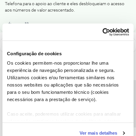
Telefona para o apoio ao cliente e eles desbloqueiam o acesso
aos números de valor acrescentado.
Configuração de cookies
Os cookies permitem-nos proporcionar lhe uma
experiência de navegação personalizada e segura.
Utilizamos cookies e/ou ferramentas similares nos
nossos websites ou aplicações que são necessários
Precisa de ajuda?
para o seu bom funcionamento técnico (cookies
necessários para a prestação de serviço).
Caso aceite, poderemos utilizar cookies para analisar
informação estatística (cookies de analítica), adaptar
A poupança que COMBINA
este serviço às suas preferências e apresentar-lhe
Ver mais detalhes
funcionalidades (cookies de personalização e