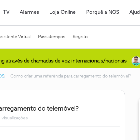
TV
Alarmes
Loja Online
Porquê a NOS
Aju
sistente Virtual
Passatempos
Registo
ing através de chamadas de voz internacionais/nacionais
OS
Como criar uma referência para carregamento do telemóvel?
carregamento do telemóvel?
 visualizações