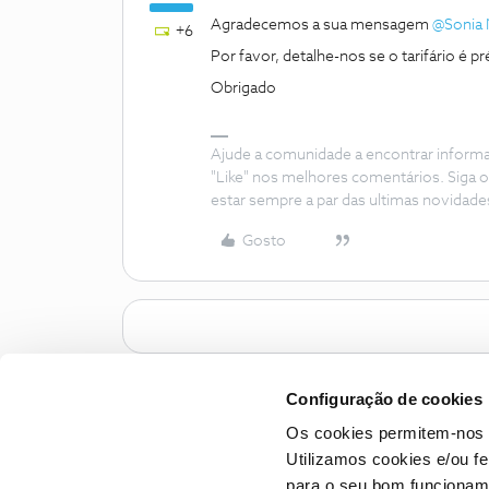
Agradecemos a sua mensagem
@Sonia 
+6
Por favor, detalhe-nos se o tarifário é 
Obrigado
Ajude a comunidade a encontrar inform
"Like" nos melhores comentários. Siga o
estar sempre a par das ultimas novidade
Gosto
Configuração de cookies
Os cookies permitem-nos 
Utilizamos cookies e/ou f
para o seu bom funcioname