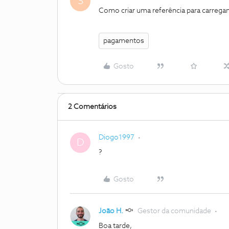
S
Como criar uma referência para carreg
pagamentos
Gosto
2 Comentários
Diogo1997
D
?
Gosto
João H.
Gestor da comunidade
Boa tarde,