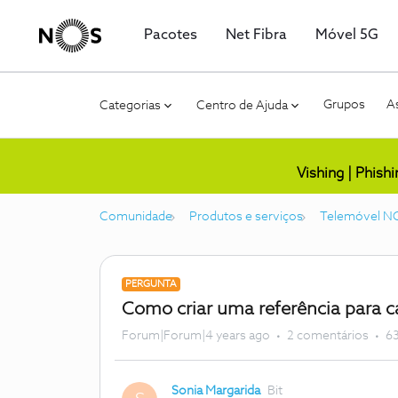
Pacotes
Net Fibra
Móvel 5G
Grupos
As
Categorias
Centro de Ajuda
Vishing | Phish
Comunidade
Produtos e serviços
Telemóvel N
PERGUNTA
Como criar uma referência para 
Forum|Forum|4 years ago
2 comentários
63
Sonia Margarida
Bit