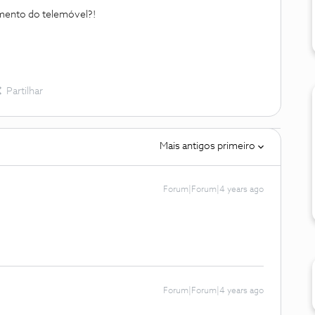
amento do telemóvel?!
Partilhar
Mais antigos primeiro
Forum|Forum|4 years ago
Forum|Forum|4 years ago