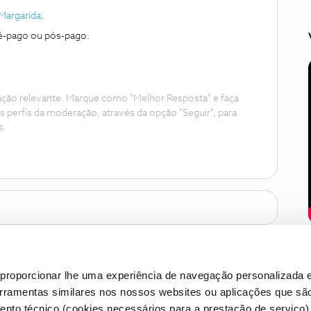
Margarida
.
pré-pago ou pós-pago.
ação relevante. Marque como "Melhor Resposta" e faça
s perfis da moderação, através da opção "Seguir", para
s.
proporcionar lhe uma experiência de navegação personalizada e
erramentas similares nos nossos websites ou aplicações que sã
nto técnico (cookies necessários para a prestação de serviço)