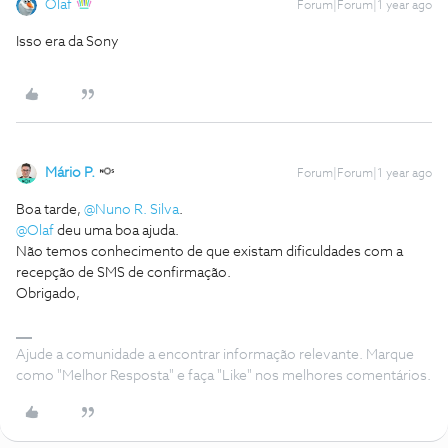
Olaf
Forum|Forum|1 year ago
Isso era da Sony
Mário P.
Forum|Forum|1 year ago
Boa tarde, ​
@Nuno R. Silva
.
@Olaf
deu uma boa ajuda.
Não temos conhecimento de que existam dificuldades com a
recepção de SMS de confirmação.
Obrigado,
Ajude a comunidade a encontrar informação relevante. Marque
como "Melhor Resposta" e faça "Like" nos melhores comentários.