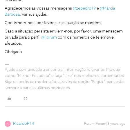
Boa tarde,
Agradecemos as vossas mensagens
@zepedro19
e
@Márcia
Barbosa
. Vamos ajudar.
Confirmem-nos, por favor, se a situação se mantém.
Caso a situação persista enviem-nos, por favor, uma mensagem
privada para o perfil
@Fórum
com os números de telemóvel
afetados.
Obrigado
Ajude a comunidade a encontrar informação relevante. Marque
como "Melhor Resposta" e faça "Like" nos melhores comentários.
Siga os perfis da moderação, através da opção "Seguir", para estar
sempre a par das ultimas novidades.
RicardoP14
Forum|Forum|3 years ago
R