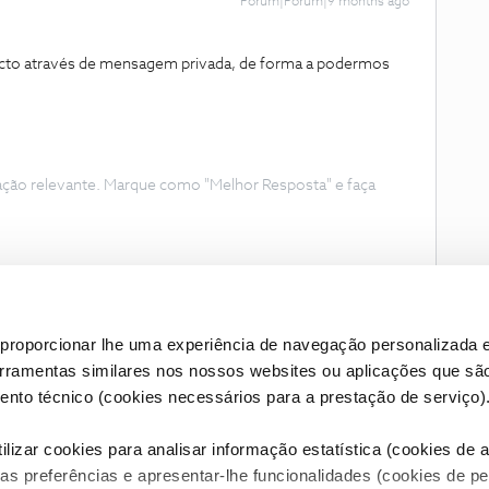
Forum|Forum|9 months ago
acto através de mensagem privada, de forma a podermos
ação relevante. Marque como "Melhor Resposta" e faça
proporcionar lhe uma experiência de navegação personalizada e
erramentas similares nos nossos websites ou aplicações que sã
nto técnico (cookies necessários para a prestação de serviço)
lizar cookies para analisar informação estatística (cookies de an
as preferências e apresentar-lhe funcionalidades (cookies de p
Condições do Fórum NOS
Accessibility statement