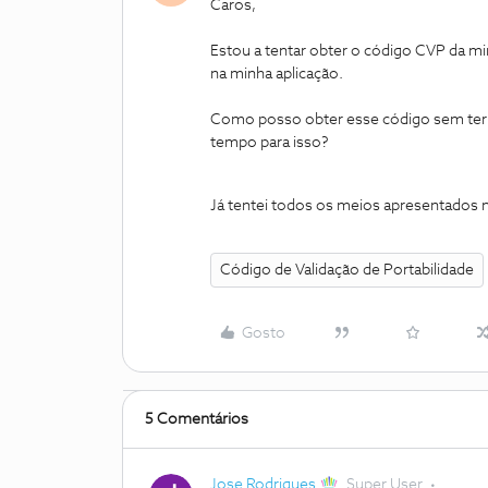
Caros,
Estou a tentar obter o código CVP da m
na minha aplicação.
Como posso obter esse código sem ter qu
tempo para isso?
Já tentei todos os meios apresentados
Código de Validação de Portabilidade
Gosto
5 Comentários
Jose Rodrigues
Super User