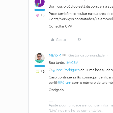
Bom dia, o código está disponivel na sua
Pode também consultar na sua área de c
+5
Conta/Serviços contratados/Telemóvel
Consultar CVP
Gosto
Mário P.
Gestor da comunidade
Boa tarde, ​
@ACSV
O ​
@Jose Rodrigues
deu uma boa ajuda s
+6
Caso continue a não conseguir verificar
perfil ​
@Fórum
com o número de telemóve
Obrigado.
Ajude a comunidade a encontrar inform
"Like" nos melhores comentários.