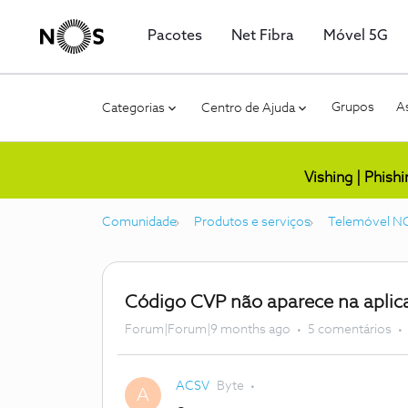
Pacotes
Net Fibra
Móvel 5G
Grupos
As
Categorias
Centro de Ajuda
Vishing | Phish
Comunidade
Produtos e serviços
Telemóvel N
Código CVP não aparece na aplic
Forum|Forum|9 months ago
5 comentários
ACSV
Byte
A