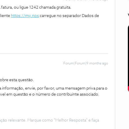
 fatura, ou ligue 1242 chamada gratuita.
liente
https://my.nos
carregue no separador Dados de
Forum|Forum|9 months ago
obre esta questão.
 a informação, envie, por favor, uma mensagem priva para o
l em questão e o número de contribuinte associado.
ação relevante. Marque como "Melhor Resposta" e faça