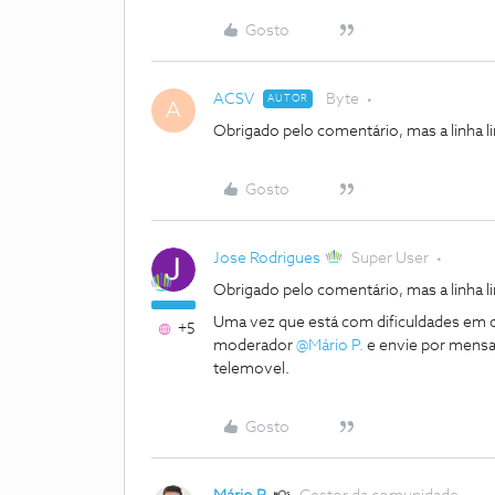
Gosto
ACSV
Byte
AUTOR
A
Obrigado pelo comentário, mas a linha l
Gosto
Jose Rodrigues
Super User
Obrigado pelo comentário, mas a linha l
Uma vez que está com dificuldades em c
+5
moderador ​
@Mário P.
e envie por mensag
telemovel.
Gosto