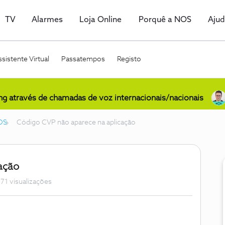
TV
Alarmes
Loja Online
Porquê a NOS
Aju
sistente Virtual
Passatempos
Registo
ing através de chamadas de voz internacionais/nacionais
OS
Código CVP não aparece na aplicação
ação
71 visualizações