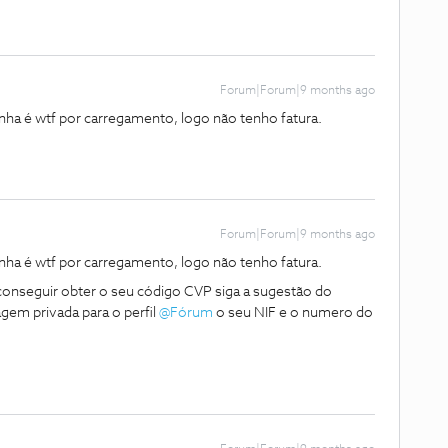
Forum|Forum|9 months ago
inha é wtf por carregamento, logo não tenho fatura.
Forum|Forum|9 months ago
inha é wtf por carregamento, logo não tenho fatura.
onseguir obter o seu código CVP siga a sugestão do
em privada para o perfil ​
@Fórum
o seu NIF e o numero do