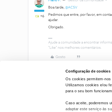
Mário P.
Gestor da comunidade
Boa tarde, ​
@ACSV
Pedimos que entre, por favor, em cont
+6
ajudar.
Obrigado.
Ajude a comunidade a encontrar inform
"Like" nos melhores comentários.
Gosto
Configuração de cookies
Os cookies permitem-nos 
Utilizamos cookies e/ou f
para o seu bom funcioname
Caso aceite, poderemos uti
adaptar este serviço às su