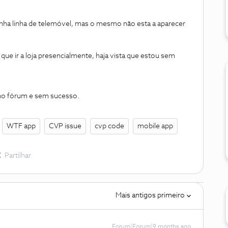
inha linha de telemóvel, mas o mesmo não esta a aparecer
e ir a loja presencialmente, haja vista que estou sem
 no fórum e sem sucesso.
WTF app
CVP issue
cvp code
mobile app
Partilhar
Mais antigos primeiro
Forum|Forum|9 months ago