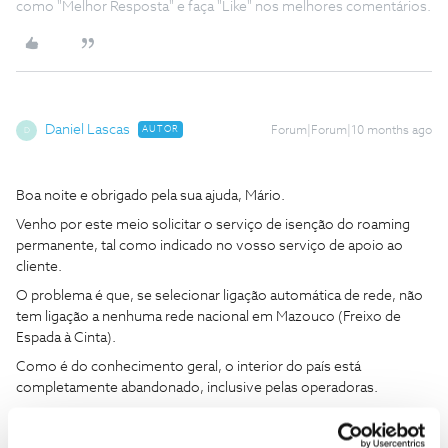
como "Melhor Resposta" e faça "Like" nos melhores comentários.
Daniel Lascas
AUTOR
Forum|Forum|10 months ago
D
Boa noite e obrigado pela sua ajuda, Mário.
Venho por este meio solicitar o serviço de isenção do roaming
permanente, tal como indicado no vosso serviço de apoio ao
cliente.
O problema é que, se selecionar ligação automática de rede, não
tem ligação a nenhuma rede nacional em Mazouco (Freixo de
Espada à Cinta).
Como é do conhecimento geral, o interior do país está
completamente abandonado, inclusive pelas operadoras.
Com o fim da cobrança de roaming, acabou também um
problema para quem habita no interior esquecido do país.