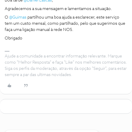
Boa tarde ​
@Daniel Lascas
,
Agradecemos a sua mensagem e lamentamos a situação.
O ​
@Guimas
partilhou uma boa ajuda a esclarecer, este serviço
tem um custo mensal, como partilhado, pelo que sugerimos que
faça uma ligação manual à rede NOS.
Obrigado
Ajude a comunidade a encontrar informação relevante. Marque
como "Melhor Resposta" e faça "Like" nos melhores comentários.
Siga os perfis da moderação, através da opção "Seguir", para estar
sempre a par das ultimas novidades.