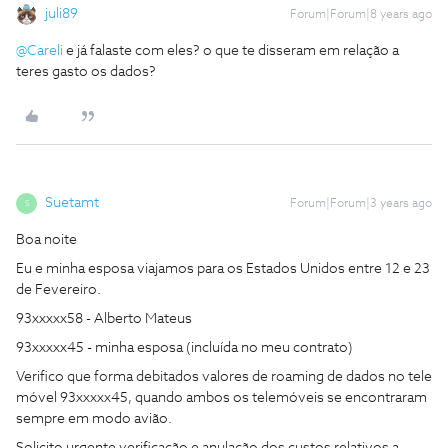
juli89
Forum|Forum|8 years ago
@Careli
e já falaste com eles? o que te disseram em relação a
teres gasto os dados?
Suetamt
Forum|Forum|3 years ago
S
Boa noite
Eu e minha esposa viajamos para os Estados Unidos entre 12 e 23
de Fevereiro.
93xxxxx58 - Alberto Mateus
93xxxxx45 - minha esposa (incluída no meu contrato)
Verifico que forma debitados valores de roaming de dados no tele
móvel 93xxxxx45, quando ambos os telemóveis se encontraram
sempre em modo avião.