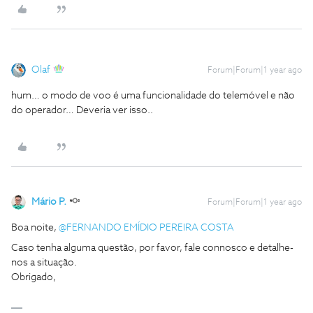
Olaf
Forum|Forum|1 year ago
hum… o modo de voo é uma funcionalidade do telemóvel e não
do operador… Deveria ver isso..
Mário P.
Forum|Forum|1 year ago
Boa noite, ​
@FERNANDO EMÍDIO PEREIRA COSTA
Caso tenha alguma questão, por favor, fale connosco e detalhe-
nos a situação.
Obrigado,