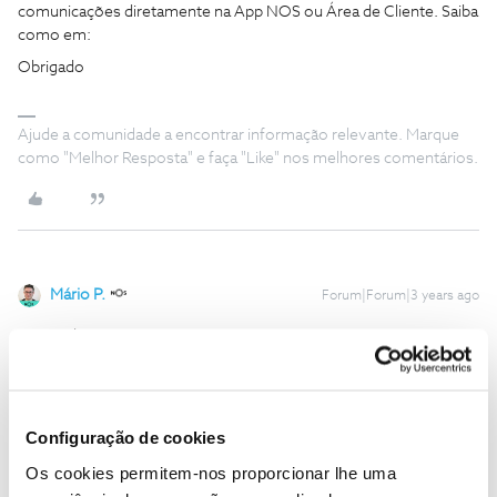
comunicações diretamente na App NOS ou Área de Cliente. Saiba
como em:
Obrigado
Ajude a comunidade a encontrar informação relevante. Marque
como "Melhor Resposta" e faça "Like" nos melhores comentários.
Mário P.
Forum|Forum|3 years ago
Boa tarde
@Suetamt
,
Movemos o seu comentário para o artigo onde o tema já é
abordado por si e, também, esclarecido.
Deste modo, garantimos a boa organização da informação.
Configuração de cookies
Obrigado
Os cookies permitem-nos proporcionar lhe uma