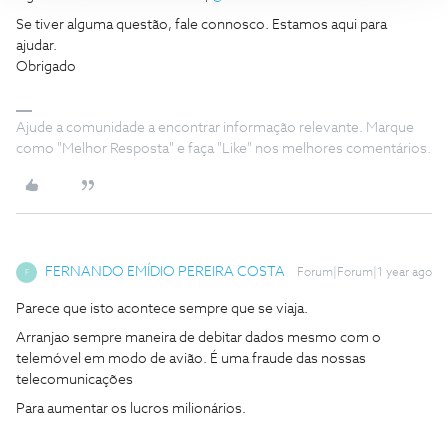
Se tiver alguma questão, fale connosco. Estamos aqui para
ajudar.
Obrigado
Ajude a comunidade a encontrar informação relevante. Marque
como "Melhor Resposta" e faça "Like" nos melhores comentários.
FERNANDO EMÍDIO PEREIRA COSTA
Forum|Forum|1 year ago
F
Parece que isto acontece sempre que se viaja.
Arranjao sempre maneira de debitar dados mesmo com o
telemóvel em modo de avião. É uma fraude das nossas
telecomunicações
Para aumentar os lucros milionários.