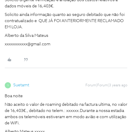
Solicito urgente verificação e anulação dos custos relativos a
dados móveis de 16,403€.
Solicito ainda informação quanto ao seguro debitado que não foi
contratualizado e QUE JÁ FOI ANTERIORMENTE RECLAMADO
EM LOJA.
Alberto da Silva Mateus
xxxxxxxxxxx@gmail.com
Suetamt
Forum|Forum|3 years ago
S
Boa noite
Não aceito o valor de roaming debitado na factura ultima, no valor
de 16,403€., debitado no telem.: xxxxxx.Durante a nossa estadia
ambos os telemóveis estiveram em modo avião e com utilização
de WiFi.
Alberto Mateus xxxxx