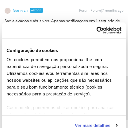
Genivan
AUTOR
Forum|Forum|7 months ago
G
São elevados e abusivos. Apenas notificações em 1 segundo de
uso do serviço e uma cobrança nesse valor fere qualquer prinípio
de razoabilidade. Farei a devida contestação em todos os canais
necessários: ANACOM, DECO Proteste e outros.
Configuração de cookies
Os cookies permitem-nos proporcionar lhe uma
experiência de navegação personalizada e segura.
Utilizamos cookies e/ou ferramentas similares nos
João H.
nossos websites ou aplicações que são necessários
Forum|Forum|7 months ago
Precisa de ajuda?
para o seu bom funcionamento técnico (cookies
Compreendemos e lamentamos a situação, ​
@Genivan
.
necessários para a prestação de serviço).
No entanto, os consumos praticados em roaming são
comunicados à NOS pelo operador do país destino ao qual o
Caso aceite, poderemos utilizar cookies para analisar
equipamento se ligou pelo que, para que existam consumos,
informação estatística (cookies de analítica), adaptar
existe o registo da ligação praticada.
este serviço às suas preferências e apresentar-lhe
Caso não pretenda fazer uso de roaming é necessário que solicite
Ver mais detalhes
funcionalidades (cookies de personalização e