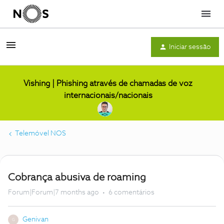
Menu
Iniciar sessão
Vishing | Phishing através de chamadas de voz
internacionais/nacionais
Telemóvel NOS
Cobrança abusiva de roaming
Forum|Forum|7 months ago
6 comentários
Genivan
G