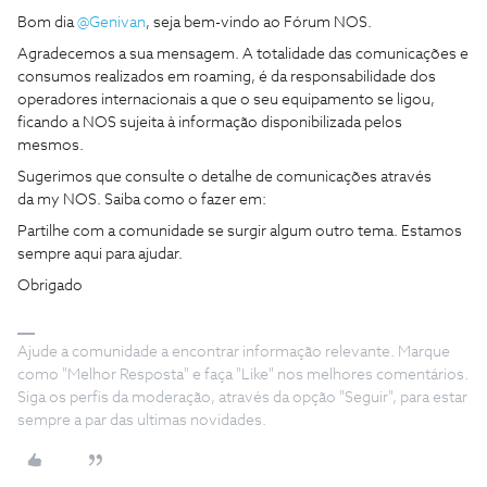
Bom dia ​
@Genivan
, seja bem-vindo ao Fórum NOS.
Agradecemos a sua mensagem. A totalidade das comunicações e
consumos realizados em roaming, é da responsabilidade dos
operadores internacionais a que o seu equipamento se ligou,
ficando a NOS sujeita à informação disponibilizada pelos
mesmos.
Sugerimos que consulte o detalhe de comunicações através
da my NOS. Saiba como o fazer em:
Partilhe com a comunidade se surgir algum outro tema. Estamos
sempre aqui para ajudar.
Obrigado
Ajude a comunidade a encontrar informação relevante. Marque
como "Melhor Resposta" e faça "Like" nos melhores comentários.
Siga os perfis da moderação, através da opção "Seguir", para estar
sempre a par das ultimas novidades.