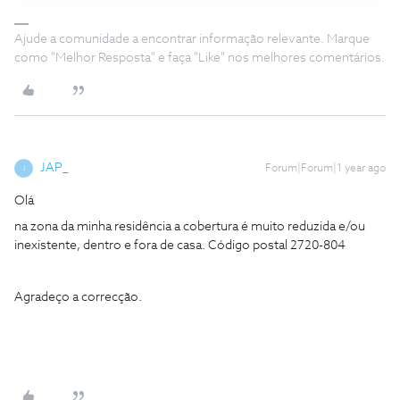
Ajude a comunidade a encontrar informação relevante. Marque
como "Melhor Resposta" e faça "Like" nos melhores comentários.
JAP_
Forum|Forum|1 year ago
J
Olá
na zona da minha residência a cobertura é muito reduzida e/ou
inexistente, dentro e fora de casa. Código postal 2720-804
Agradeço a correcção.