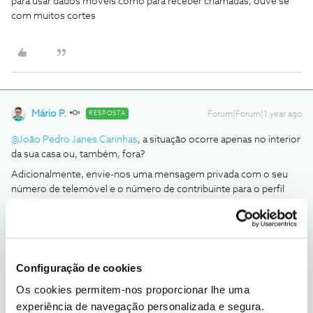
para usar dados móveis como para receber chamadas, ouve se
com muitos cortes
Mário P.
RESPOSTA
Forum|Forum|1 year ago
@João Pedro Janes Carinhas
, a situação ocorre apenas no interior
da sua casa ou, também, fora?
Adicionalmente, envie-nos uma mensagem privada com o seu
número de telemóvel e o número de contribuinte para o perfil
@Fórum
. Vamos endereçar a sua questão, uma vez que
conforme indicámos não detectámos dificuldades com a
recepção de comunicações.
Obrigado,
Configuração de cookies
Os cookies permitem-nos proporcionar lhe uma
Ajude a comunidade a encontrar informação relevante. Marque
experiência de navegação personalizada e segura.
como "Melhor Resposta" e faça "Like" nos melhores comentários.