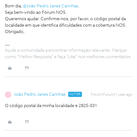
Bom dia,
@João Pedro Janes Carinhas
.
Seja bem-vindo ao Fórum NOS.
Queremos ajudar. Confirme-nos, por favor, o código postal da
localidade em que identifica dificuldades com a cobertura NOS.
Obrigado,
Ajude a comunidade a encontrar informação relevante. Marque
como "Melhor Resposta" e faça "Like" nos melhores comentários.
João Pedro Janes Carinhas
AUTOR
Forum|Forum|1 year ago
J
O código postal da minha localidade é 2825-031