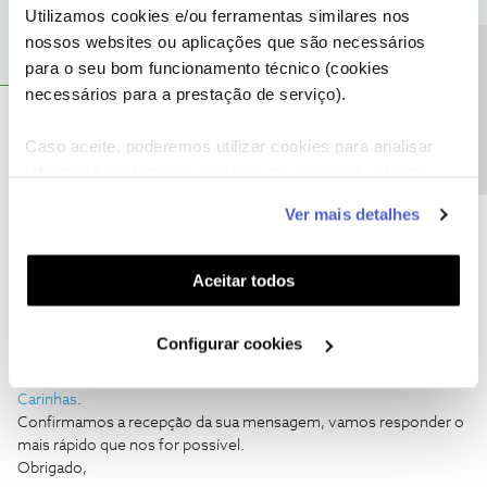
Utilizamos cookies e/ou ferramentas similares nos
nossos websites ou aplicações que são necessários
Precisa de ajuda?
para o seu bom funcionamento técnico (cookies
necessários para a prestação de serviço).
João Pedro Janes Carinhas
AUTOR
Forum|Forum|1 year ago
J
Caso aceite, poderemos utilizar cookies para analisar
Acontece no interior e exterior, sendo que no interior não tem
informação estatística (cookies de analítica), adaptar
rede alguma
este serviço às suas preferências e apresentar-lhe
Ver mais detalhes
funcionalidades (cookies de personalização e
funcionalidade) e adaptar anúncios aos seus interesses
(cookies de publicidade personalizada). Pode gerir a
Aceitar todos
utilização dos cookies clicando em "
Configurar
Cookies
".
Mário P.
Forum|Forum|1 year ago
Configurar cookies
Agradecemos a confirmação e a cooperação,
@João Pedro Janes
Carinhas
.
Confirmamos a recepção da sua mensagem, vamos responder o
mais rápido que nos for possível.
Obrigado,