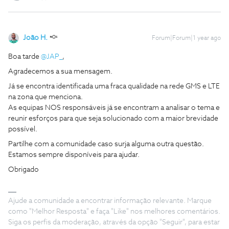
João H.
Forum|Forum|1 year ago
Boa tarde ​
@JAP_
,
Agradecemos a sua mensagem.
Já se encontra identificada uma fraca qualidade na rede GMS e LTE
na zona que menciona.
As equipas NOS responsáveis já se encontram a analisar o tema e
reunir esforços para que seja solucionado com a maior brevidade
possível.
Partilhe com a comunidade caso surja alguma outra questão.
Estamos sempre disponíveis para ajudar.
Obrigado
Ajude a comunidade a encontrar informação relevante. Marque
como "Melhor Resposta" e faça "Like" nos melhores comentários.
Siga os perfis da moderação, através da opção "Seguir", para estar