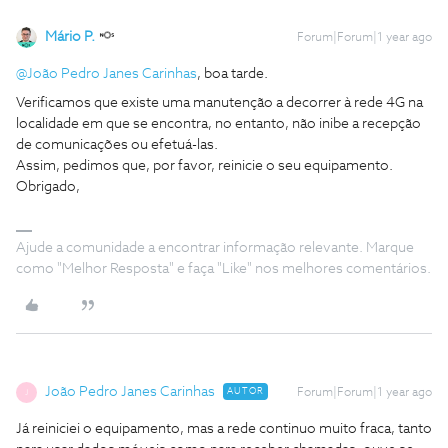
Mário P.
Forum|Forum|1 year ago
@João Pedro Janes Carinhas
, boa tarde.
Verificamos que existe uma manutenção a decorrer à rede 4G na
localidade em que se encontra, no entanto, não inibe a recepção
de comunicações ou efetuá-las.
Assim, pedimos que, por favor, reinicie o seu equipamento.
Obrigado,
Ajude a comunidade a encontrar informação relevante. Marque
como "Melhor Resposta" e faça "Like" nos melhores comentários.
João Pedro Janes Carinhas
AUTOR
Forum|Forum|1 year ago
J
Já reiniciei o equipamento, mas a rede continuo muito fraca, tanto