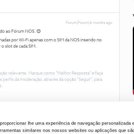
Forum|Forum|6 months ago
ndo ao Fórum NOS. 😊
amadas por Wi-Fi apenas com o SIM da NOS inserido no
 o slot de cada SIM.
ação relevante. Marque como "Melhor Resposta" e faça
s perfis da moderação, através da opção "Seguir", para
s.
proporcionar lhe uma experiência de navegação personalizada e
erramentas similares nos nossos websites ou aplicações que sã