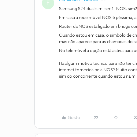
Fernando JF Gomes
Bit
F
Samsung S24 dual sim. sim1=NOS, si
Em casa a rede móvel NOS é péssima, a
Router da NOS está ligado em bridge co
Quando estou em casa, o símbolo de ch
mas não aparece para as chamadas do s
No telemóvel a opção está activa para os
Há algum motivo técnico para não ter c
internet fornecida pela NOS? Muito contr
sim do concorrente quando estou na min
Gosto