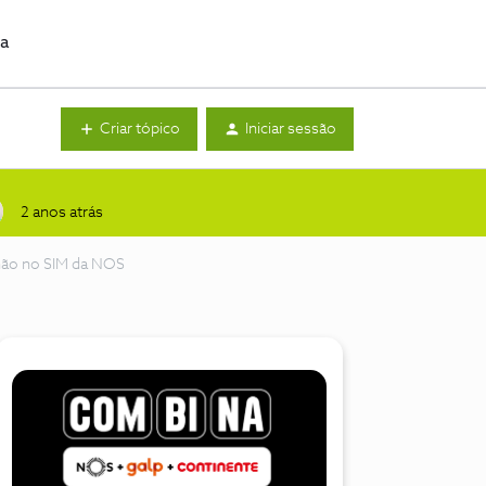
da
Criar tópico
Iniciar sessão
2 anos atrás
 não no SIM da NOS