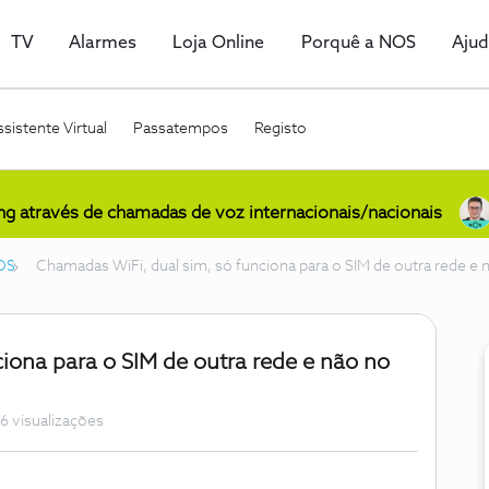
TV
Alarmes
Loja Online
Porquê a NOS
Aju
sistente Virtual
Passatempos
Registo
ing através de chamadas de voz internacionais/nacionais
OS
Chamadas WiFi, dual sim, só funciona para o SIM de outra rede e
iona para o SIM de outra rede e não no
6 visualizações