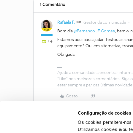
1 Comentário
Rafaela F.
Gestor da comunidade
Bom dia ​
@Fernando JF Gomes
, bem-vi
Estamos aqui para ajudar. Testou as ch
+4
equipamento? Ou, em alternativa, trocar
Obrigada
Ajude a comunidade a encontrar inform
"Like" nos melhores comentários. Siga o
estar sempre a par das últimas novidade
Gosto
Configuração de cookies
Os cookies permitem-nos 
Utilizamos cookies e/ou f