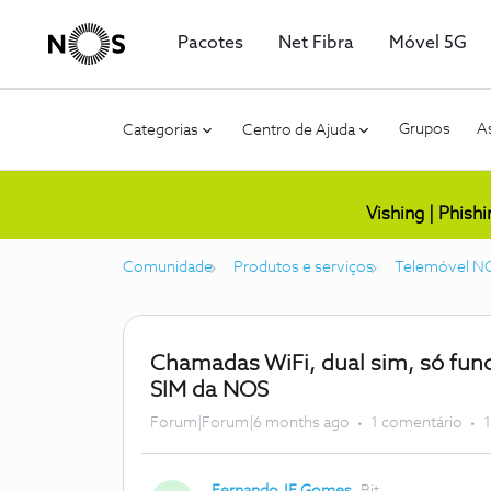
Pacotes
Net Fibra
Móvel 5G
Grupos
As
Categorias
Centro de Ajuda
Vishing | Phish
Comunidade
Produtos e serviços
Telemóvel N
Chamadas WiFi, dual sim, só func
SIM da NOS
Forum|Forum|6 months ago
1 comentário
1