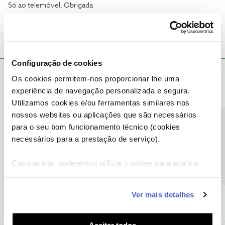
Só ao telemóvel. Obrigada
Configuração de cookies
Mário P.
RESPOSTA
Forum|Forum|3 years ago
Os cookies permitem-nos proporcionar lhe uma
experiência de navegação personalizada e segura.
Boa tarde
@CRISTINA SEBASTIAO
, seja bem-vinda ao Fórum
NOS.
Utilizamos cookies e/ou ferramentas similares nos
Lamentamos a situação.
nossos websites ou aplicações que são necessários
Reinicie, por favor, o seu telemóvel para que haja um novo
Precisa de ajuda?
para o seu bom funcionamento técnico (cookies
registo à rede NOS. De seguida, diga-nos se a dificuldade se
necessários para a prestação de serviço).
mantem.
Obrigado
Caso aceite, poderemos utilizar cookies para analisar
informação estatística (cookies de analítica), adaptar
Ajude a comunidade a encontrar informação relevante. Marque
este serviço às suas preferências e apresentar-lhe
Ver mais detalhes
como "Melhor Resposta" e faça "Like" nos melhores comentários.
funcionalidades (cookies de personalização e
funcionalidade) e adaptar anúncios aos seus interesses
(cookies de publicidade personalizada). Pode gerir a
Aceitar todos