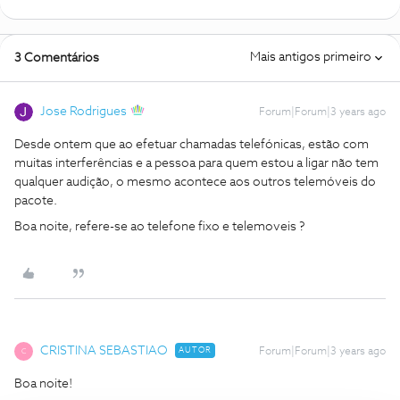
Mais antigos primeiro
3 Comentários
Jose Rodrigues
Forum|Forum|3 years ago
Desde ontem que ao efetuar chamadas telefónicas, estão com
muitas interferências e a pessoa para quem estou a ligar não tem
qualquer audição, o mesmo acontece aos outros telemóveis do
pacote.
Boa noite, refere-se ao telefone fixo e telemoveis ?
CRISTINA SEBASTIAO
AUTOR
Forum|Forum|3 years ago
C
Boa noite!